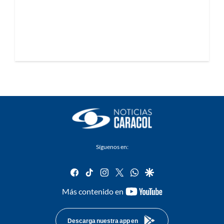
Síguenos en:
facebook
tiktok
instagram
twitter
whatsapp
google
youtube-
Más contenido en
footer
Descarga nuestra app en