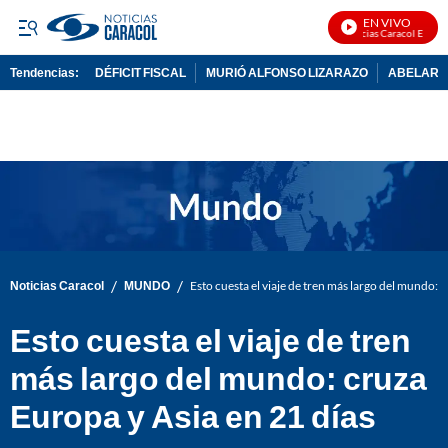
EN VIVO
Noticias Caracol En Vivo
Tendencias:
DÉFICIT FISCAL
MURIÓ ALFONSO LIZARAZO
ABELARDO
PUBLICIDAD
/
/
Noticias Caracol
MUNDO
Esto cuesta el viaje de tren más largo del mundo: 
Esto cuesta el viaje de tren
más largo del mundo: cruza
Europa y Asia en 21 días