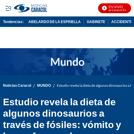
EN VIVO
Noticias Caracol En Vivo
Tendencias:
ABELARDO DE LA ESPRIELLA
GABINETE
ACCIDENTE 
PUBLICIDAD
/
/
Noticias Caracol
MUNDO
Estudio revela la dieta de algunos dinosaurios a tr
Estudio revela la dieta de
algunos dinosaurios a
través de fósiles: vómito y