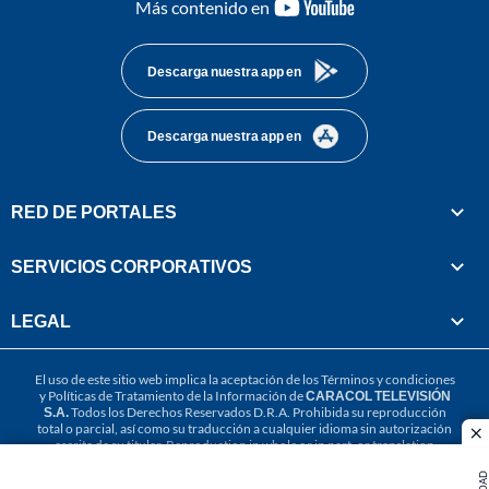
youtube-
Más contenido en
footer
Descarga nuestra app en
Descarga nuestra app en
RED DE PORTALES
SERVICIOS CORPORATIVOS
LEGAL
El uso de este sitio web implica la aceptación de los
Términos y condiciones
y
Políticas de Tratamiento de la Información
de
CARACOL TELEVISIÓN
S.A.
Todos los Derechos Reservados D.R.A. Prohibida su reproducción
total o parcial, así como su traducción a cualquier idioma sin autorización
cl
escrita de su titular. Reproduction in whole or in part, or translation
without written permission is prohibited. All rights reserved 2025.