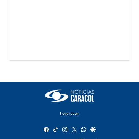
Síguenos en:
facebook
tiktok
instagram
twitter
whatsapp
google