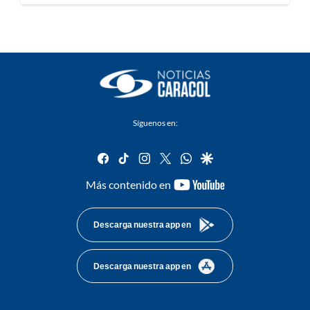
Síguenos en:
facebook
tiktok
instagram
twitter
whatsapp
google
youtube-
Más contenido en
footer
Descarga nuestra app en
Descarga nuestra app en