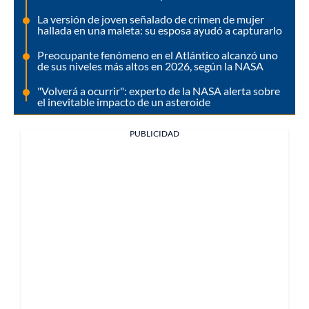
La versión de joven señalado de crimen de mujer
hallada en una maleta: su esposa ayudó a capturarlo
Preocupante fenómeno en el Atlántico alcanzó uno
de sus niveles más altos en 2026, según la NASA
"Volverá a ocurrir": experto de la NASA alerta sobre
el inevitable impacto de un asteroide
PUBLICIDAD