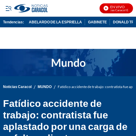
EN VIVO
Noticias Caracol En Vivo
Tendencias:
ABELARDO DE LA ESPRIELLA
GABINETE
DONALD TR
PUBLICIDAD
/
/
Noticias Caracol
MUNDO
Fatídico accidente de trabajo: contratista fue apla
Fatídico accidente de
trabajo: contratista fue
aplastado por una carga de