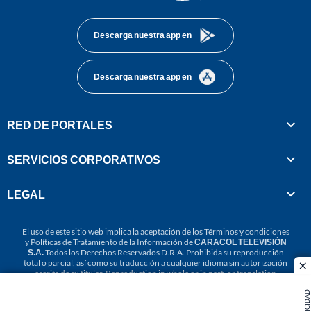
footer
Descarga nuestra app en
Descarga nuestra app en
RED DE PORTALES
SERVICIOS CORPORATIVOS
LEGAL
El uso de este sitio web implica la aceptación de los
Términos y condiciones
y
Políticas de Tratamiento de la Información
de
CARACOL TELEVISIÓN
S.A.
Todos los Derechos Reservados D.R.A. Prohibida su reproducción
total o parcial, así como su traducción a cualquier idioma sin autorización
cl
escrita de su titular. Reproduction in whole or in part, or translation
without written permission is prohibited. All rights reserved 2025.
PUBLICIDAD