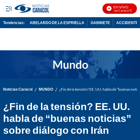
EN VIVO
Noticias Caracol En Vivo
Tendencias:
ABELARDO DE LA ESPRIELLA
GABINETE
ACCIDENTE 
PUBLICIDAD
/
/
Noticias Caracol
MUNDO
¿Fin de la tensión? EE. UU. habla de “buenas notic
¿Fin de la tensión? EE. UU.
habla de “buenas noticias”
sobre diálogo con Irán