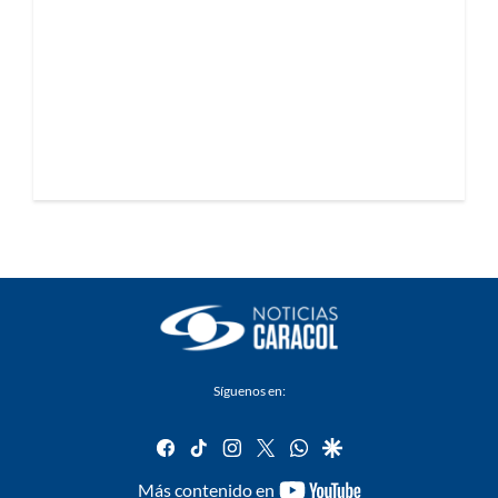
Síguenos en:
facebook
tiktok
instagram
twitter
whatsapp
google
youtube-
Más contenido en