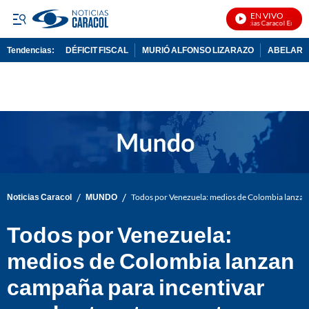
EN VIVO
Noticias Caracol En Vivo
Tendencias:
DÉFICIT FISCAL
MURIÓ ALFONSO LIZARAZO
ABELARDO
PUBLICIDAD
/
/
Noticias Caracol
MUNDO
Todos por Venezuela: medios de Colombia lanzan 
Todos por Venezuela:
medios de Colombia lanzan
campaña para incentivar