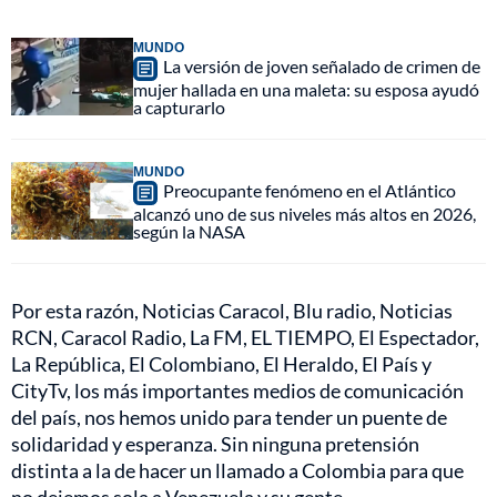
MUNDO
La versión de joven señalado de crimen de
mujer hallada en una maleta: su esposa ayudó
a capturarlo
MUNDO
Preocupante fenómeno en el Atlántico
alcanzó uno de sus niveles más altos en 2026,
según la NASA
Por esta razón, Noticias Caracol, Blu radio, Noticias
RCN, Caracol Radio, La FM, EL TIEMPO, El Espectador,
La República, El Colombiano, El Heraldo, El País y
CityTv, los más importantes medios de comunicación
del país, nos hemos unido para tender un puente de
solidaridad y esperanza. Sin ninguna pretensión
distinta a la de hacer un llamado a Colombia para que
no dejemos sola a Venezuela y su gente.