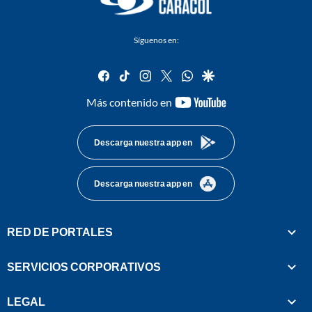
Síguenos en:
facebook
tiktok
instagram
twitter
whatsapp
google
youtube-
Más contenido en
footer
Descarga nuestra app en
Descarga nuestra app en
RED DE PORTALES
SERVICIOS CORPORATIVOS
LEGAL