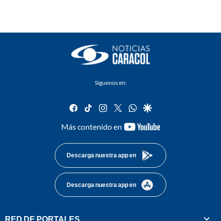
Síguenos en:
facebook
tiktok
instagram
twitter
whatsapp
google
youtube-
Más contenido en
footer
Descarga nuestra app en
Descarga nuestra app en
RED DE PORTALES