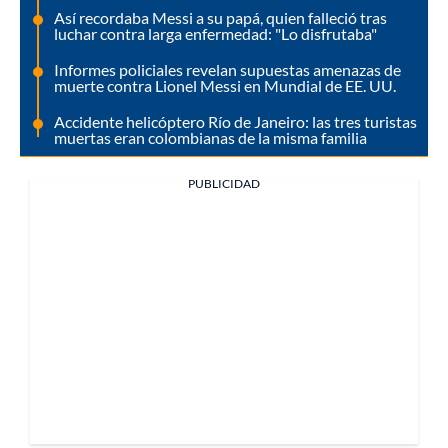
Así recordaba Messi a su papá, quien falleció tras
luchar contra larga enfermedad: "Lo disfrutaba"
Informes policiales revelan supuestas amenazas de
muerte contra Lionel Messi en Mundial de EE. UU.
Accidente helicóptero Río de Janeiro: las tres turistas
muertas eran colombianas de la misma familia
PUBLICIDAD