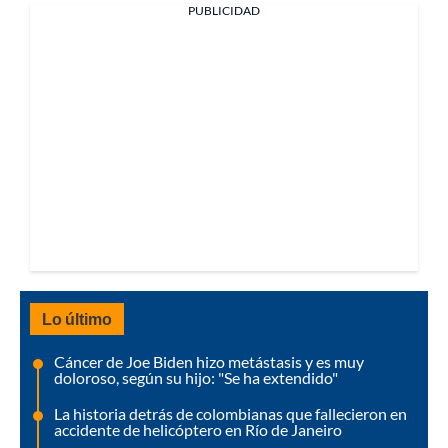
PUBLICIDAD
Lo último
Cáncer de Joe Biden hizo metástasis y es muy
doloroso, según su hijo: "Se ha extendido"
La historia detrás de colombianas que fallecieron en
accidente de helicóptero en Río de Janeiro