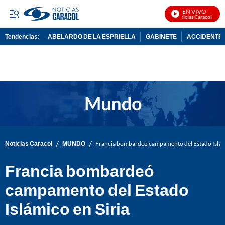
EN VIVO
Noticias Caracol En Viv
Tendencias:
ABELARDO DE LA ESPRIELLA
GABINETE
ACCIDENTE 
PUBLICIDAD
/
/
Noticias Caracol
MUNDO
Francia bombardeó campamento del Estado Islámi
Francia bombardeó
campamento del Estado
Islámico en Siria