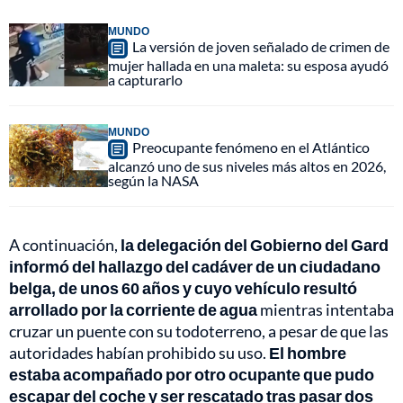
MUNDO
La versión de joven señalado de crimen de
mujer hallada en una maleta: su esposa ayudó
a capturarlo
MUNDO
Preocupante fenómeno en el Atlántico
alcanzó uno de sus niveles más altos en 2026,
según la NASA
A continuación,
la delegación del Gobierno del Gard
informó del hallazgo del cadáver de un ciudadano
belga, de unos 60 años y cuyo vehículo resultó
arrollado por la corriente de agua
mientras intentaba
cruzar un puente con su todoterreno, a pesar de que las
autoridades habían prohibido su uso.
El hombre
estaba acompañado por otro ocupante que pudo
escapar del coche y ser rescatado tras pasar dos