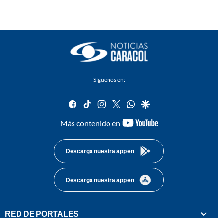
Síguenos en:
facebook
tiktok
instagram
twitter
whatsapp
google
youtube-
Más contenido en
footer
Descarga nuestra app en
Descarga nuestra app en
RED DE PORTALES