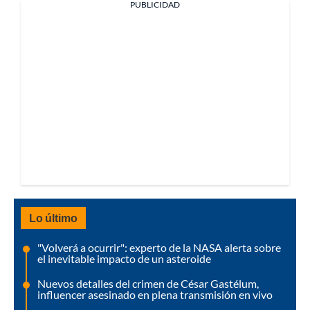
PUBLICIDAD
Lo último
"Volverá a ocurrir": experto de la NASA alerta sobre
el inevitable impacto de un asteroide
Nuevos detalles del crimen de César Gastélum,
influencer asesinado en plena transmisión en vivo