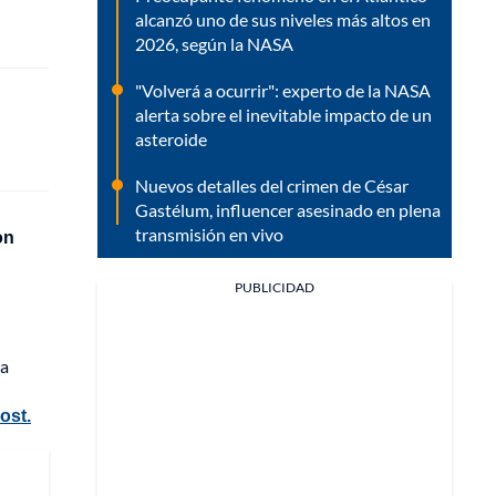
alcanzó uno de sus niveles más altos en
2026, según la NASA
"Volverá a ocurrir": experto de la NASA
alerta sobre el inevitable impacto de un
asteroide
Nuevos detalles del crimen de César
Gastélum, influencer asesinado en plena
transmisión en vivo
on
PUBLICIDAD
la
ost.