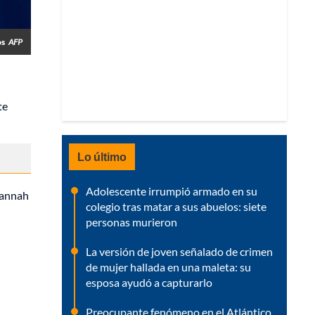
os
AFP
te
Lo último
Adolescente irrumpió armado en su
 Hannah
colegio tras matar a sus abuelos: siete
personas murieron
La versión de joven señalado de crimen
de mujer hallada en una maleta: su
esposa ayudó a capturarlo
Preocupante fenómeno en el Atlántico