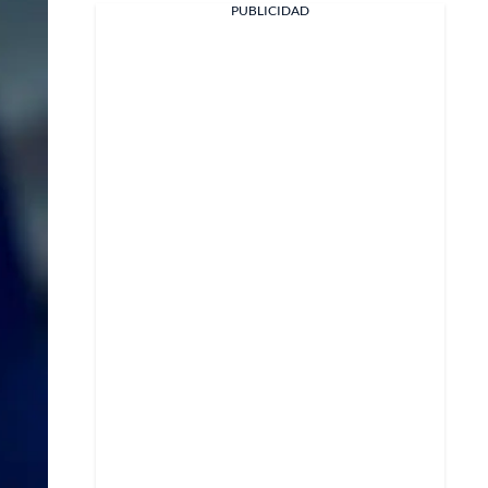
PUBLICIDAD
Facebook
X
Whatsapp
Copiar enlace
Telegram
LinkedIn