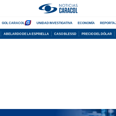
GOL CARACOL
UNIDAD INVESTIGATIVA
ECONOMÍA
REPORTA
ABELARDO DE LA ESPRIELLA
CASO BLESSD
PRECIO DEL DÓLAR
PUBLICIDAD