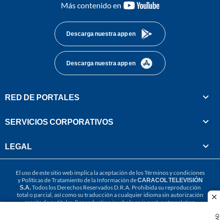
youtube-
Más contenido en
footer
Descarga nuestra app en
Descarga nuestra app en
RED DE PORTALES
SERVICIOS CORPORATIVOS
LEGAL
El uso de este sitio web implica la aceptación de los
Términos y condiciones
y
Políticas de Tratamiento de la Información
de
CARACOL TELEVISIÓN
S.A.
Todos los Derechos Reservados D.R.A. Prohibida su reproducción
total o parcial, así como su traducción a cualquier idioma sin autorización
cl
escrita de su titular. Reproduction in whole or in part, or translation
without written permission is prohibited. All rights reserved 2025.