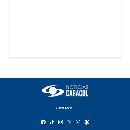
Síguenos en:
facebook
tiktok
instagram
twitter
whatsapp
google