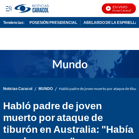
EN VIVO
Noticias Caracol En Vi
Tendencias:
POSESIÓN PRESIDENCIAL
ABELARDO DE LA ESPRIELLA
PUBLICIDAD
/
/
Noticias Caracol
MUNDO
Habló padre de joven muerto por ataque de tibur
Habló padre de joven
muerto por ataque de
tiburón en Australia: "Había