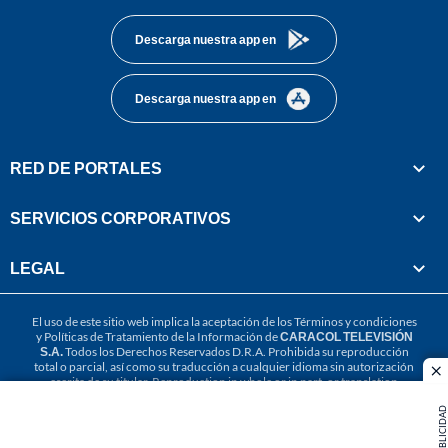
Descarga nuestra app en
Descarga nuestra app en
RED DE PORTALES
SERVICIOS CORPORATIVOS
LEGAL
El uso de este sitio web implica la aceptación de los
Términos y condiciones
y
Políticas de Tratamiento de la Información
de
CARACOL TELEVISIÓN
S.A.
Todos los Derechos Reservados D.R.A. Prohibida su reproducción
total o parcial, así como su traducción a cualquier idioma sin autorización
cl
escrita de su titular. Reproduction in whole or in part, or translation
without written permission is prohibited. All rights reserved 2025.
PUBLICIDAD
MIEMBRO DE: