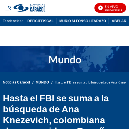
EN VIVO
Noticias Caracol En Vivo
Tendencias:
DÉFICIT FISCAL
MURIÓ ALFONSO LIZARAZO
ABELARDO
PUBLICIDAD
/
/
Noticias Caracol
MUNDO
Hasta el FBI se suma a la búsqueda de Ana Kneze
Hasta el FBI se suma a la
búsqueda de Ana
Knezevich, colombiana