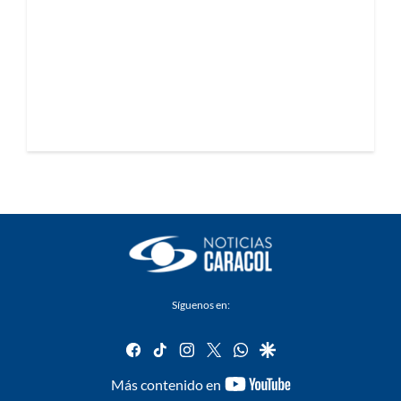
Síguenos en:
facebook
tiktok
instagram
twitter
whatsapp
google
youtube-
Más contenido en
footer