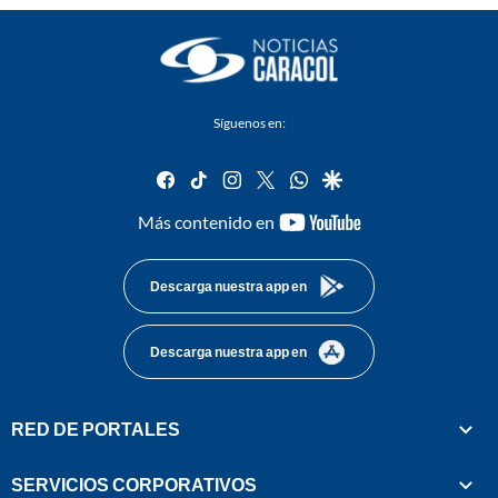
Síguenos en:
facebook
tiktok
instagram
twitter
whatsapp
google
youtube-
Más contenido en
footer
Descarga nuestra app en
Descarga nuestra app en
RED DE PORTALES
SERVICIOS CORPORATIVOS