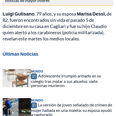
noticias de mayor interés
Luigi Gulisano
, 79 años, y su esposa
Marisa Dessì
, de
82, fueron encontrados sin vida el pasado 5 de
diciembre en su casa en Cagliari y fue su hijo Claudio
quien alertó a los carabineros (policía militarizada),
revelan este martes los medios locales.
Últimas Noticias
MUNDO
Adolescente irrumpió armado en su
colegio tras matar a sus abuelos: siete
personas murieron
MUNDO
La versión de joven señalado de crimen de
mujer hallada en una maleta: su esposa ayudó
a capturarlo