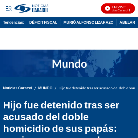
EN VIVO
Noticias Caracol En Vivo
Tendencias:
DÉFICIT FISCAL
MURIÓ ALFONSO LIZARAZO
ABELARDO
PUBLICIDAD
/
/
Noticias Caracol
MUNDO
Hijo fue detenido tras ser acusado del doble hom
Hijo fue detenido tras ser
acusado del doble
homicidio de sus papás: