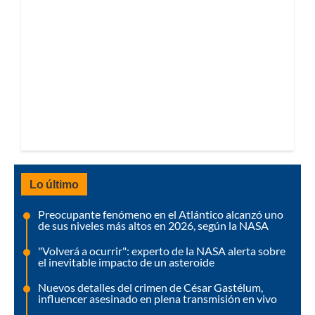
Lo último
Preocupante fenómeno en el Atlántico alcanzó uno
de sus niveles más altos en 2026, según la NASA
"Volverá a ocurrir": experto de la NASA alerta sobre
el inevitable impacto de un asteroide
Nuevos detalles del crimen de César Gastélum,
influencer asesinado en plena transmisión en vivo