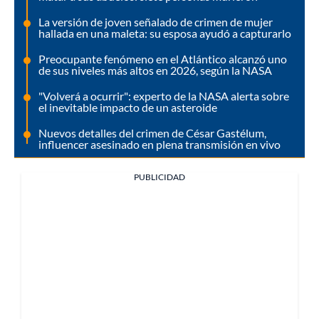
La versión de joven señalado de crimen de mujer
hallada en una maleta: su esposa ayudó a capturarlo
Preocupante fenómeno en el Atlántico alcanzó uno
de sus niveles más altos en 2026, según la NASA
"Volverá a ocurrir": experto de la NASA alerta sobre
el inevitable impacto de un asteroide
Nuevos detalles del crimen de César Gastélum,
influencer asesinado en plena transmisión en vivo
PUBLICIDAD