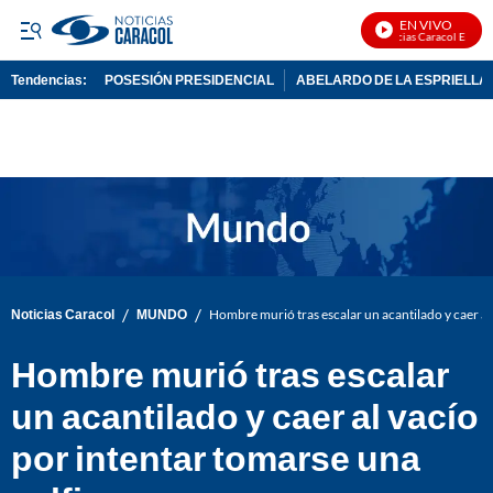
EN VIVO
Noticias Caracol En Vivo
Tendencias:
POSESIÓN PRESIDENCIAL
ABELARDO DE LA ESPRIELLA
PUBLICIDAD
/
/
Noticias Caracol
MUNDO
Hombre murió tras escalar un acantilado y caer al 
Hombre murió tras escalar
un acantilado y caer al vacío
por intentar tomarse una