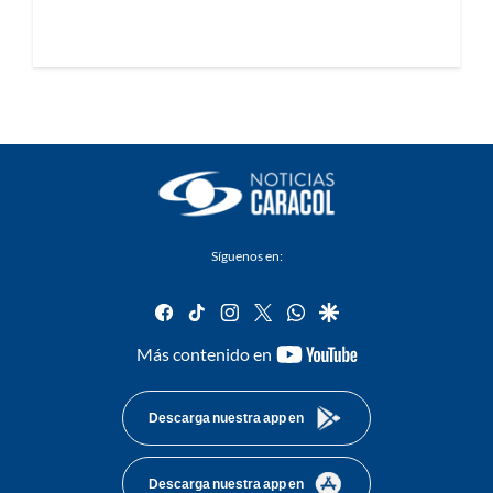
Síguenos en:
facebook
tiktok
instagram
twitter
whatsapp
google
youtube-
Más contenido en
footer
Descarga nuestra app en
Descarga nuestra app en