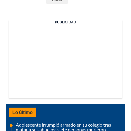
PUBLICIDAD
Lo último
Adolescente irrumpió armado en su colegio tras
matar a sus abuelos: siete personas murieron