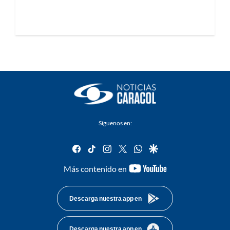
Síguenos en:
facebook
tiktok
instagram
twitter
whatsapp
google
youtube-
Más contenido en
footer
Descarga nuestra app en
Descarga nuestra app en