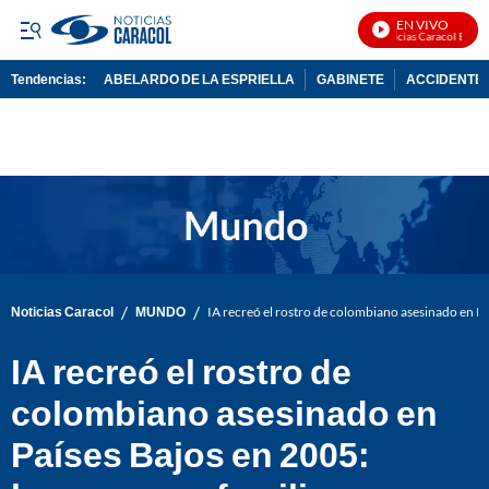
EN VIVO
Noticias Caracol En Vivo
Tendencias:
ABELARDO DE LA ESPRIELLA
GABINETE
ACCIDENTE 
PUBLICIDAD
/
/
Noticias Caracol
MUNDO
IA recreó el rostro de colombiano asesinado en Pa
IA recreó el rostro de
colombiano asesinado en
Países Bajos en 2005: