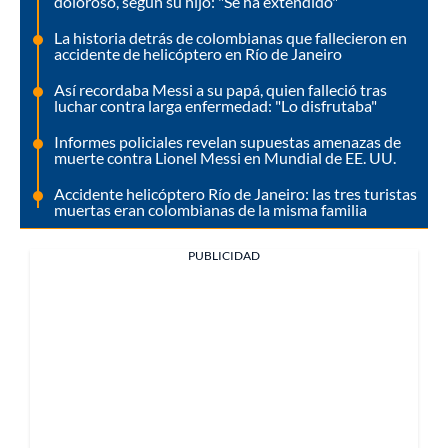
doloroso, según su hijo: "Se ha extendido"
La historia detrás de colombianas que fallecieron en
accidente de helicóptero en Río de Janeiro
Así recordaba Messi a su papá, quien falleció tras
luchar contra larga enfermedad: "Lo disfrutaba"
Informes policiales revelan supuestas amenazas de
muerte contra Lionel Messi en Mundial de EE. UU.
Accidente helicóptero Río de Janeiro: las tres turistas
muertas eran colombianas de la misma familia
PUBLICIDAD