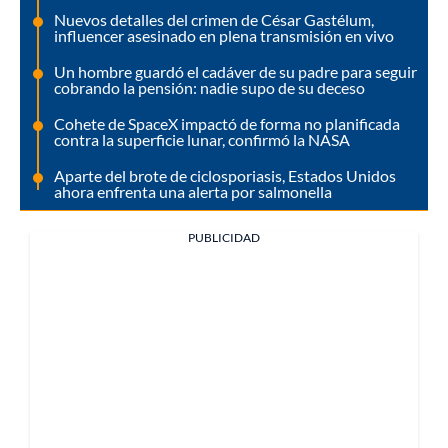
Nuevos detalles del crimen de César Gastélum,
influencer asesinado en plena transmisión en vivo
Un hombre guardó el cadáver de su padre para seguir
cobrando la pensión: nadie supo de su deceso
Cohete de SpaceX impactó de forma no planificada
contra la superficie lunar, confirmó la NASA
Aparte del brote de ciclosporiasis, Estados Unidos
ahora enfrenta una alerta por salmonella
PUBLICIDAD