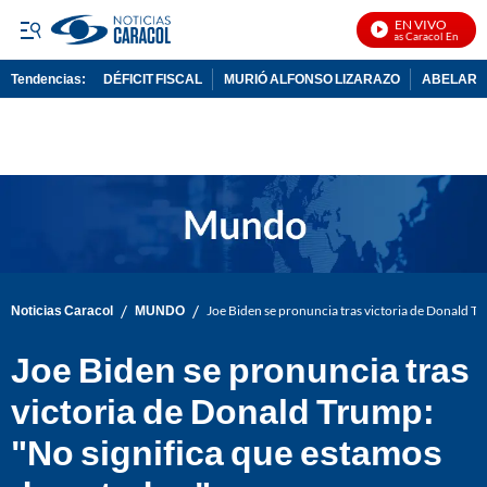
EN VIVO
Noticias Caracol En Vivo
Tendencias:
DÉFICIT FISCAL
MURIÓ ALFONSO LIZARAZO
ABELARDO
PUBLICIDAD
/
/
Noticias Caracol
MUNDO
Joe Biden se pronuncia tras victoria de Donald T
Joe Biden se pronuncia tras
victoria de Donald Trump:
"No significa que estamos