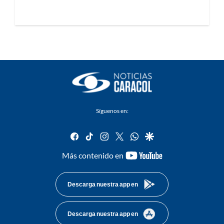
Síguenos en:
facebook
tiktok
instagram
twitter
whatsapp
google
youtube-
Más contenido en
footer
Descarga nuestra app en
Descarga nuestra app en