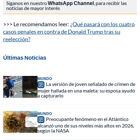
Síganos en nuestro
WhatsApp Channel
, para recibir las
noticias de mayor interés
>>> Le recomendamos leer:
¿Qué pasará con los cuatro
casos penales en contra de Donald Trump tras su
reelección?
Últimas Noticias
MUNDO
La versión de joven señalado de crimen de
mujer hallada en una maleta: su esposa ayudó
a capturarlo
MUNDO
Preocupante fenómeno en el Atlántico
alcanzó uno de sus niveles más altos en 2026,
según la NASA