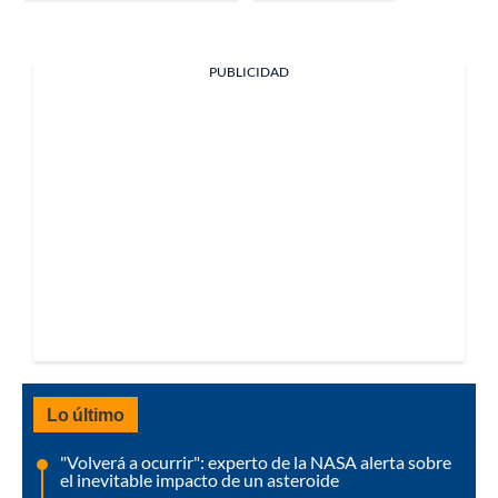
PUBLICIDAD
Lo último
"Volverá a ocurrir": experto de la NASA alerta sobre
el inevitable impacto de un asteroide