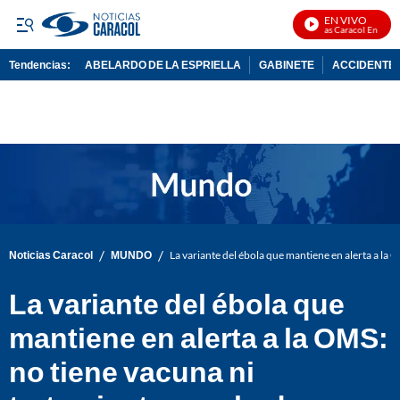
EN VIVO
Noticias Caracol En Vivo
Tendencias:
ABELARDO DE LA ESPRIELLA
GABINETE
ACCIDENTE 
PUBLICIDAD
/
/
Noticias Caracol
MUNDO
La variante del ébola que mantiene en alerta a la
La variante del ébola que
mantiene en alerta a la OMS:
no tiene vacuna ni