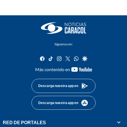
Síguenos en:
facebook
tiktok
instagram
twitter
whatsapp
google
youtube-
Más contenido en
footer
Descarga nuestra app en
Descarga nuestra app en
RED DE PORTALES