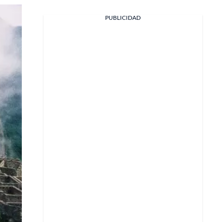
Facebook
PUBLICIDAD
X
Whatsapp
Copiar enlace
Telegram
LinkedIn