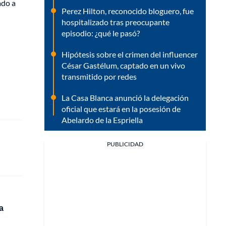
ado a
Perez Hilton, reconocido bloguero, fue
hospitalizado tras preocupante
episodio: ¿qué le pasó?
Hipótesis sobre el crimen del influencer
César Gastélum, captado en un vivo
transmitido por redes
La Casa Blanca anunció la delegación
oficial que estará en la posesión de
Abelardo de la Espriella
PUBLICIDAD
a