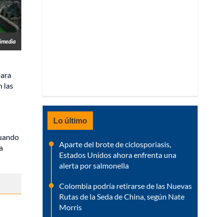
imedia
ara
n las
Lo último
cuando
Aparte del brote de ciclosporiasis,
a
Estados Unidos ahora enfrenta una
alerta por salmonella
Colombia podría retirarse de las Nuevas
Rutas de la Seda de China, según Nate
Morris