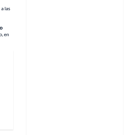
 a las
co
o, en