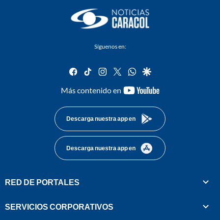
Síguenos en:
facebook
tiktok
instagram
twitter
whatsapp
google
youtube-
Más contenido en
footer
Descarga nuestra app en
Descarga nuestra app en
RED DE PORTALES
SERVICIOS CORPORATIVOS