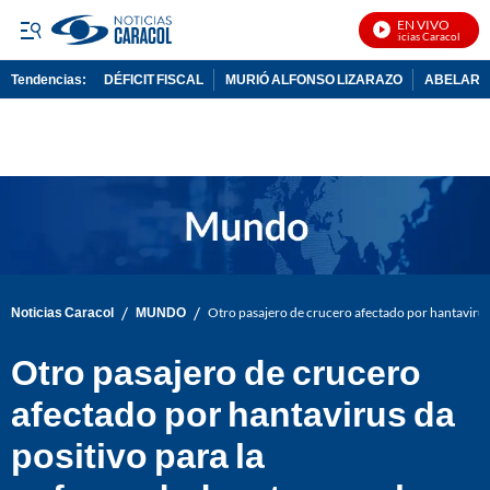
EN VIVO
Noticias Caracol En Viv
Tendencias:
DÉFICIT FISCAL
MURIÓ ALFONSO LIZARAZO
ABELARDO
PUBLICIDAD
/
/
Noticias Caracol
MUNDO
Otro pasajero de crucero afectado por hantavirus 
Otro pasajero de crucero
afectado por hantavirus da
positivo para la