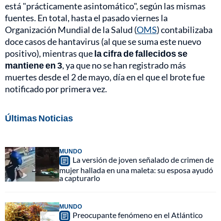
está "prácticamente asintomático", según las mismas
fuentes. En total, hasta el pasado viernes la
Organización Mundial de la Salud (
OMS
) contabilizaba
doce casos de hantavirus (al que se suma este nuevo
positivo), mientras que
la cifra de fallecidos se
mantiene en 3
, ya que no se han registrado más
muertes desde el 2 de mayo, día en el que el brote fue
notificado por primera vez.
Últimas Noticias
MUNDO
La versión de joven señalado de crimen de
mujer hallada en una maleta: su esposa ayudó
a capturarlo
MUNDO
Preocupante fenómeno en el Atlántico