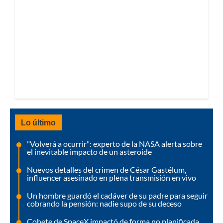
Lo último
"Volverá a ocurrir": experto de la NASA alerta sobre
el inevitable impacto de un asteroide
Nuevos detalles del crimen de César Gastélum,
influencer asesinado en plena transmisión en vivo
Un hombre guardó el cadáver de su padre para seguir
cobrando la pensión: nadie supo de su deceso
Cohete de SpaceX impactó de forma no planificada