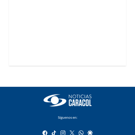
Síguenos en:
facebook
tiktok
instagram
twitter
whatsapp
google