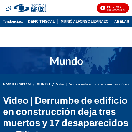
EN VIVO
Noticias Caracol En Vivo
Tendencias:
DÉFICIT FISCAL
MURIÓ ALFONSO LIZARAZO
ABELARDO
PUBLICIDAD
/
/
Noticias Caracol
MUNDO
Video | Derrumbe de edificio en construcción deja
Video | Derrumbe de edificio
en construcción deja tres
muertos y 17 desaparecidos