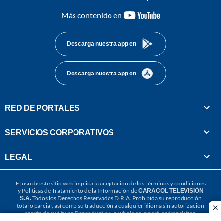
youtube-
Más contenido en
footer
Descarga nuestra app en
Descarga nuestra app en
RED DE PORTALES
SERVICIOS CORPORATIVOS
LEGAL
El uso de este sitio web implica la aceptación de los
Términos y condiciones
y
Políticas de Tratamiento de la Información
de
CARACOL TELEVISIÓN
S.A.
Todos los Derechos Reservados D.R.A. Prohibida su reproducción
total o parcial, así como su traducción a cualquier idioma sin autorización
cl
escrita de su titular. Reproduction in whole or in part, or translation
without written permission is prohibited. All rights reserved 2025.