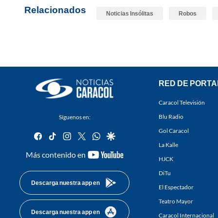
Relacionados
Noticias Insólitas
Robos
RED DE PORTA
Caracol Televisión
Blu Radio
Síguenos en:
Gol Caracol
facebook
tiktok
instagram
twitter
whatsapp
google
La Kalle
youtube-
Más contenido en
HJCK
footer
DiTu
Descarga nuestra app en
El Espectador
Teatro Mayor
Descarga nuestra app en
Caracol Internacional