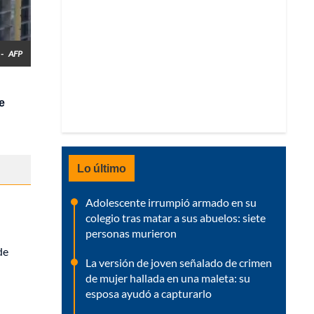
 -
AFP
e
Lo último
Adolescente irrumpió armado en su
colegio tras matar a sus abuelos: siete
personas murieron
de
La versión de joven señalado de crimen
de mujer hallada en una maleta: su
esposa ayudó a capturarlo