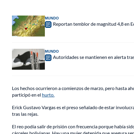
MUNDO
Reportan temblor de magnitud 4,8 en Ec
MUNDO
Autoridades se mantienen en alerta tra
Los hechos ocurrieron a comienzos de marzo, pero hasta aho
participó en el
hurto.
Erick Gustavo Vargas es el preso señalado de estar involucr
tras las rejas.
El reo podía salir de prisión con frecuencia porque había si
cárceles bolivianas. Hay una mujer detenida que asegura ser 