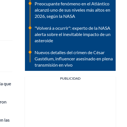
Preocupante fenómeno en el Atlántico
alcanzó uno de sus niveles más altos en
2026, según la NASA
"Volverá a ocurrir": experto de la NASA
alerta sobre el inevitable impacto de un
asteroide
Nuevos detalles del crimen de César
Gastélum, influencer asesinado en plena
transmisión en vivo
PUBLICIDAD
da que
eron
en las