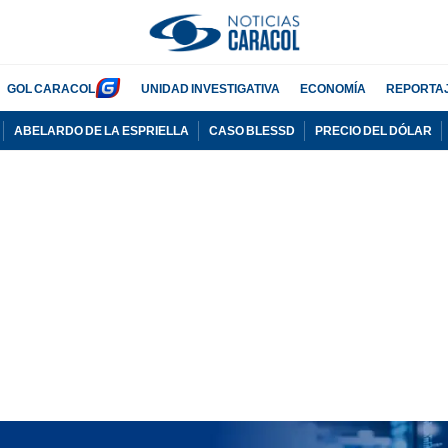
GOL CARACOL
UNIDAD INVESTIGATIVA
ECONOMÍA
REPORTA
ABELARDO DE LA ESPRIELLA
CASO BLESSD
PRECIO DEL DÓLAR
PUBLICIDAD