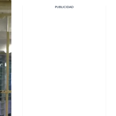
PUBLICIDAD
Facebook
X
Whatsapp
Copiar enlace
Telegram
LinkedIn