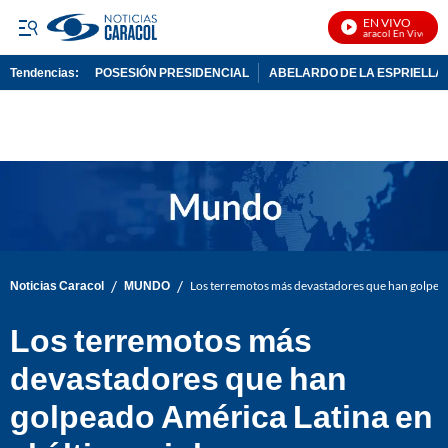
EN VIVO
Noticias Caracol En Vivo
Tendencias:
POSESIÓN PRESIDENCIAL
ABELARDO DE LA ESPRIELLA
PUBLICIDAD
/
/
Noticias Caracol
MUNDO
Los terremotos más devastadores que han golpeado
Los terremotos más
devastadores que han
golpeado América Latina en