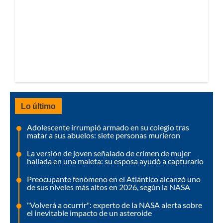
Lo último
Adolescente irrumpió armado en su colegio tras
matar a sus abuelos: siete personas murieron
La versión de joven señalado de crimen de mujer
hallada en una maleta: su esposa ayudó a capturarlo
Preocupante fenómeno en el Atlántico alcanzó uno
de sus niveles más altos en 2026, según la NASA
"Volverá a ocurrir": experto de la NASA alerta sobre
el inevitable impacto de un asteroide