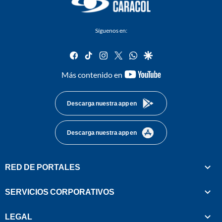
Síguenos en:
facebook
tiktok
instagram
twitter
whatsapp
google
youtube-
Más contenido en
footer
Descarga nuestra app en
Descarga nuestra app en
RED DE PORTALES
SERVICIOS CORPORATIVOS
LEGAL