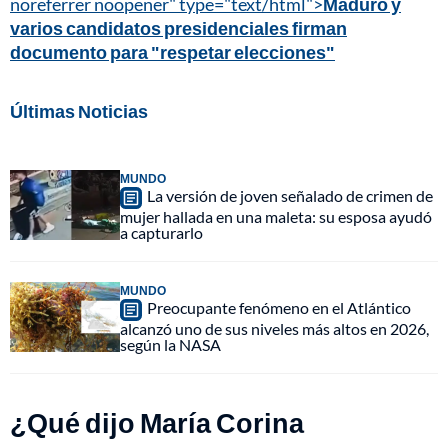
noreferrer noopener" type="text/html">
Maduro y
varios candidatos presidenciales firman
documento para "respetar elecciones"
Últimas Noticias
MUNDO
La versión de joven señalado de crimen de
mujer hallada en una maleta: su esposa ayudó
a capturarlo
MUNDO
Preocupante fenómeno en el Atlántico
alcanzó uno de sus niveles más altos en 2026,
según la NASA
¿Qué dijo María Corina