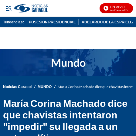
EN VIVO
Noticias Caracol En Vivo
Tendencias:
POSESIÓN PRESIDENCIAL
ABELARDO DE LA ESPRIELLA
PUBLICIDAD
/
/
Noticias Caracol
MUNDO
María Corina Machado dice que chavistas intentaro
María Corina Machado dice
que chavistas intentaron
"impedir" su llegada a un