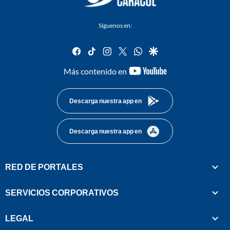
Síguenos en:
facebook
tiktok
instagram
twitter
whatsapp
google
youtube-
Más contenido en
footer
Descarga nuestra app en
Descarga nuestra app en
RED DE PORTALES
SERVICIOS CORPORATIVOS
LEGAL