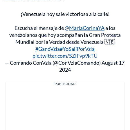
¡Venezuela hoy sale victoriosa a la calle!
Escucha el mensaje de
@MariaCorinaYA
a los
venezolanos que hoy acompañan la Gran Protesta
Mundial por la Verdad desde Venezuela 🇻🇪
#GanóVzla
#YoSalíPorVzla
pic.twitter.com/SZlFvp9kTU
— Comando ConVzla (@ConVzlaComando)
August 17,
2024
PUBLICIDAD