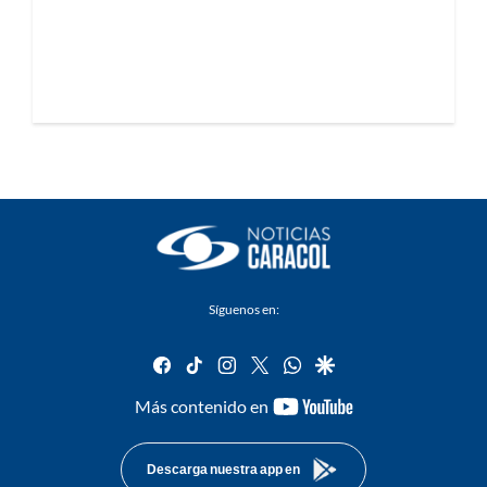
Síguenos en:
facebook
tiktok
instagram
twitter
whatsapp
google
youtube-
Más contenido en
footer
Descarga nuestra app en