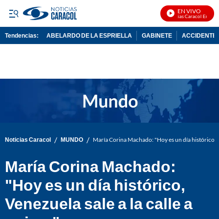
EN VIVO
Noticias Caracol En Vivo
Tendencias:
ABELARDO DE LA ESPRIELLA
GABINETE
ACCIDENTE 
PUBLICIDAD
/
/
Noticias Caracol
MUNDO
María Corina Machado: "Hoy es un día histórico, Ve
María Corina Machado:
"Hoy es un día histórico,
Venezuela sale a la calle a