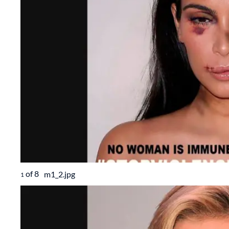
of
8
m1_2.jpg
1