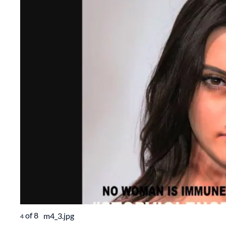
of
8
m4_3.jpg
4