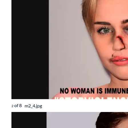
of
8
m2_4.jpg
2