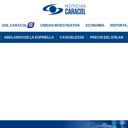
GOL CARACOL
UNIDAD INVESTIGATIVA
ECONOMÍA
REPORTA
ABELARDO DE LA ESPRIELLA
CASO BLESSD
PRECIO DEL DÓLAR
PUBLICIDAD