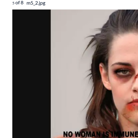
of
8
m5_2.jpg
5