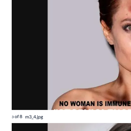
of
8
m3_4.jpg
3