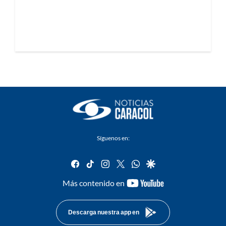
Síguenos en:
facebook
tiktok
instagram
twitter
whatsapp
google
youtube-
Más contenido en
footer
Descarga nuestra app en