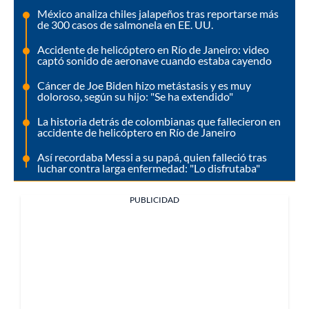
México analiza chiles jalapeños tras reportarse más
de 300 casos de salmonela en EE. UU.
Accidente de helicóptero en Río de Janeiro: video
captó sonido de aeronave cuando estaba cayendo
Cáncer de Joe Biden hizo metástasis y es muy
doloroso, según su hijo: "Se ha extendido"
La historia detrás de colombianas que fallecieron en
accidente de helicóptero en Río de Janeiro
Así recordaba Messi a su papá, quien falleció tras
luchar contra larga enfermedad: "Lo disfrutaba"
PUBLICIDAD