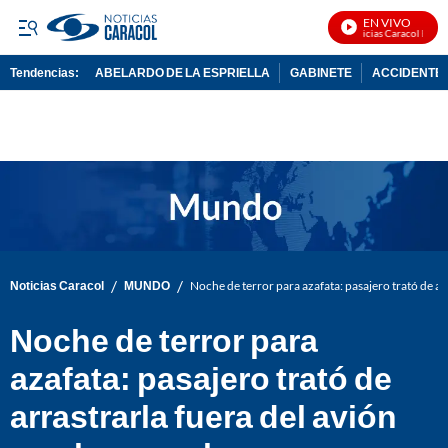
EN VIVO
Noticias Caracol En Viv
Tendencias:
ABELARDO DE LA ESPRIELLA
GABINETE
ACCIDENTE 
PUBLICIDAD
/
/
Noticias Caracol
MUNDO
Noche de terror para azafata: pasajero trató de ar
Noche de terror para
azafata: pasajero trató de
arrastrarla fuera del avión