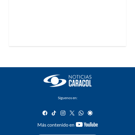
Síguenos en:
facebook
tiktok
instagram
twitter
whatsapp
google
youtube-
Más contenido en
footer