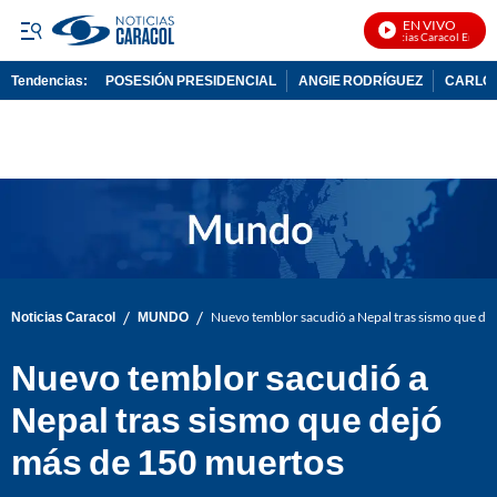
EN VIVO
Noticias Caracol En Vivo
Tendencias:
POSESIÓN PRESIDENCIAL
ANGIE RODRÍGUEZ
CARLOS
PUBLICIDAD
/
/
Noticias Caracol
MUNDO
Nuevo temblor sacudió a Nepal tras sismo que de
Nuevo temblor sacudió a
Nepal tras sismo que dejó
más de 150 muertos