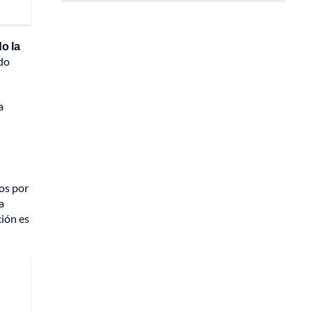
o la
ido
a
dos por
a
ción es