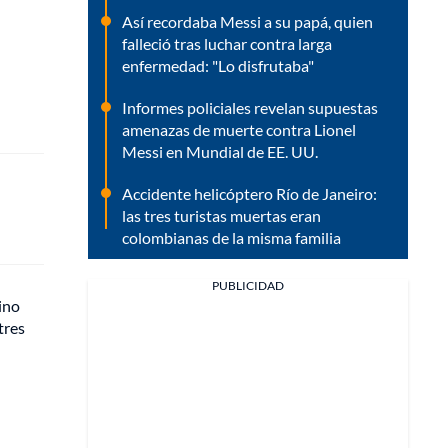
Así recordaba Messi a su papá, quien
falleció tras luchar contra larga
enfermedad: "Lo disfrutaba"
Informes policiales revelan supuestas
amenazas de muerte contra Lionel
Messi en Mundial de EE. UU.
Accidente helicóptero Río de Janeiro:
las tres turistas muertas eran
colombianas de la misma familia
PUBLICIDAD
ino
tres