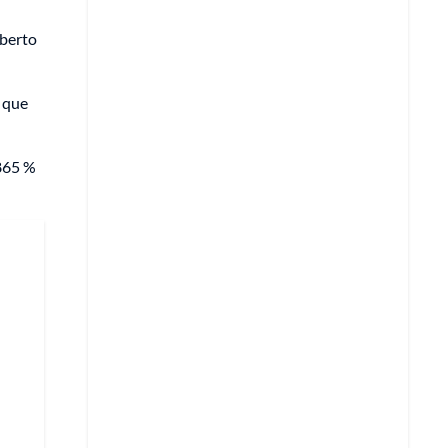
lberto
a que
,865 %