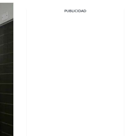
Facebook
PUBLICIDAD
X
Whatsapp
Copiar enlace
Telegram
LinkedIn