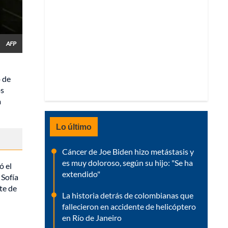
AFP
 de
os
a
Lo último
Cáncer de Joe Biden hizo metástasis y
es muy doloroso, según su hijo: "Se ha
ó el
extendido"
 Sofía
te de
La historia detrás de colombianas que
fallecieron en accidente de helicóptero
en Río de Janeiro