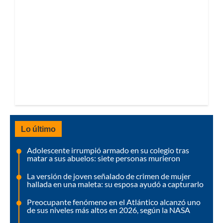
Lo último
Adolescente irrumpió armado en su colegio tras
matar a sus abuelos: siete personas murieron
La versión de joven señalado de crimen de mujer
hallada en una maleta: su esposa ayudó a capturarlo
Preocupante fenómeno en el Atlántico alcanzó uno
de sus niveles más altos en 2026, según la NASA