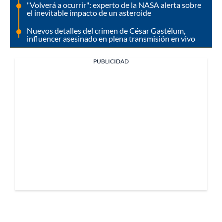
"Volverá a ocurrir": experto de la NASA alerta sobre
el inevitable impacto de un asteroide
Nuevos detalles del crimen de César Gastélum,
influencer asesinado en plena transmisión en vivo
PUBLICIDAD