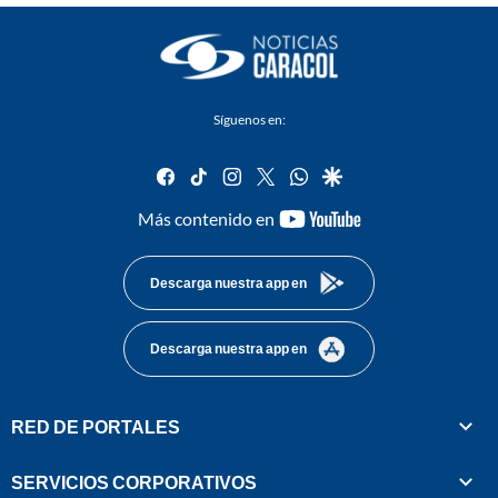
Síguenos en:
facebook
tiktok
instagram
twitter
whatsapp
google
youtube-
Más contenido en
footer
Descarga nuestra app en
Descarga nuestra app en
RED DE PORTALES
SERVICIOS CORPORATIVOS