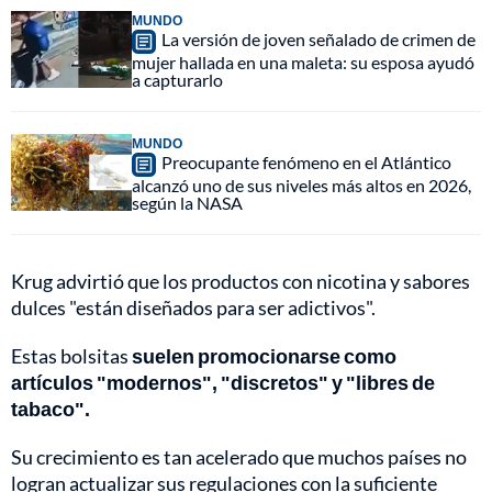
MUNDO
La versión de joven señalado de crimen de
mujer hallada en una maleta: su esposa ayudó
a capturarlo
MUNDO
Preocupante fenómeno en el Atlántico
alcanzó uno de sus niveles más altos en 2026,
según la NASA
Krug advirtió que los productos con nicotina y sabores
dulces "están diseñados para ser adictivos".
Estas bolsitas
suelen promocionarse como
artículos "modernos", "discretos" y "libres de
tabaco".
Su crecimiento es tan acelerado que muchos países no
logran actualizar sus regulaciones con la suficiente