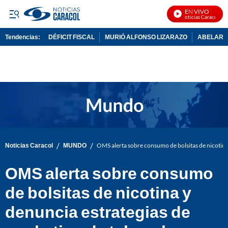
EN VIVO
Noticias Caracol En Vi
Tendencias:
DÉFICIT FISCAL
MURIÓ ALFONSO LIZARAZO
ABELARDO
PUBLICIDAD
/
/
Noticias Caracol
MUNDO
OMS alerta sobre consumo de bolsitas de nicotina
OMS alerta sobre consumo
de bolsitas de nicotina y
denuncia estrategias de