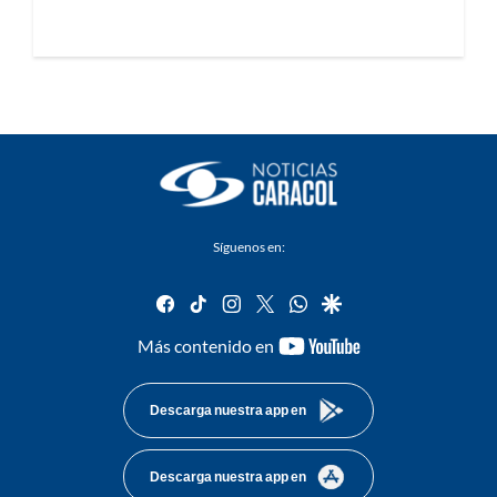
Síguenos en:
facebook
tiktok
instagram
twitter
whatsapp
google
youtube-
Más contenido en
footer
Descarga nuestra app en
Descarga nuestra app en