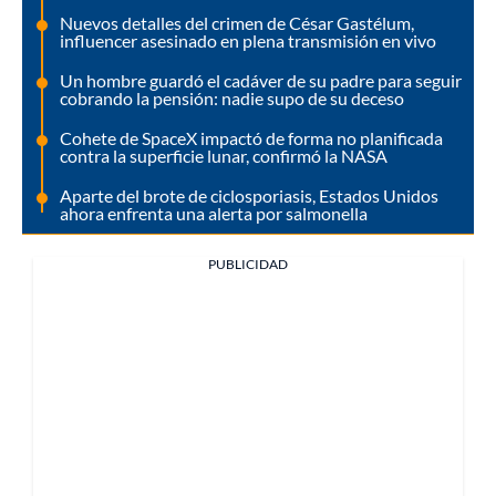
Nuevos detalles del crimen de César Gastélum,
influencer asesinado en plena transmisión en vivo
Un hombre guardó el cadáver de su padre para seguir
cobrando la pensión: nadie supo de su deceso
Cohete de SpaceX impactó de forma no planificada
contra la superficie lunar, confirmó la NASA
Aparte del brote de ciclosporiasis, Estados Unidos
ahora enfrenta una alerta por salmonella
PUBLICIDAD