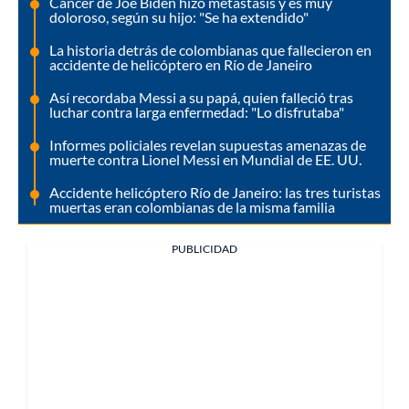
Cáncer de Joe Biden hizo metástasis y es muy
doloroso, según su hijo: "Se ha extendido"
La historia detrás de colombianas que fallecieron en
accidente de helicóptero en Río de Janeiro
Así recordaba Messi a su papá, quien falleció tras
luchar contra larga enfermedad: "Lo disfrutaba"
Informes policiales revelan supuestas amenazas de
muerte contra Lionel Messi en Mundial de EE. UU.
Accidente helicóptero Río de Janeiro: las tres turistas
muertas eran colombianas de la misma familia
PUBLICIDAD