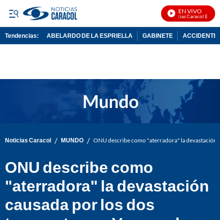
EN VIVO
Noticias Caracol En Vivo
Tendencias:
ABELARDO DE LA ESPRIELLA
GABINETE
ACCIDENTE 
PUBLICIDAD
/
/
Noticias Caracol
MUNDO
ONU describe como "aterradora" la devastación c
ONU describe como
"aterradora" la devastación
causada por los dos