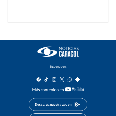
Síguenos en:
facebook
tiktok
instagram
twitter
whatsapp
google
youtube-
Más contenido en
footer
Descarga nuestra app en