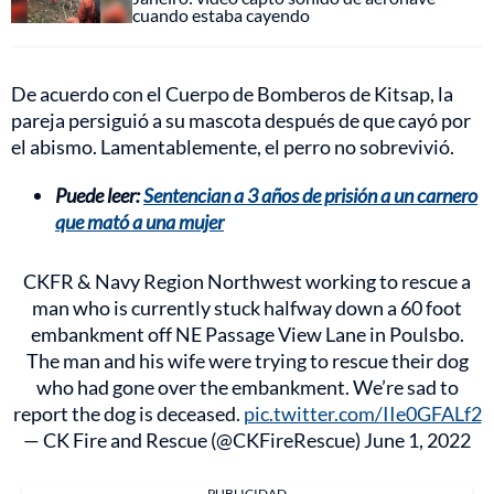
cuando estaba cayendo
De acuerdo con el Cuerpo de Bomberos de Kitsap, la
pareja persiguió a su mascota después de que cayó por
el abismo. Lamentablemente, el perro no sobrevivió.
Puede leer:
Sentencian a 3 años de prisión a un carnero
que mató a una mujer
CKFR & Navy Region Northwest working to rescue a
man who is currently stuck halfway down a 60 foot
embankment off NE Passage View Lane in Poulsbo.
The man and his wife were trying to rescue their dog
who had gone over the embankment. We’re sad to
report the dog is deceased.
pic.twitter.com/IIe0GFALf2
— CK Fire and Rescue (@CKFireRescue)
June 1, 2022
PUBLICIDAD