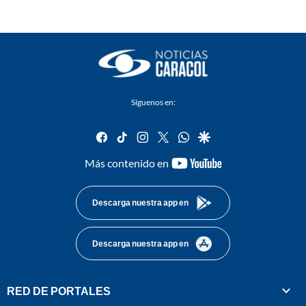
Síguenos en:
facebook
tiktok
instagram
twitter
whatsapp
google
youtube-
Más contenido en
footer
Descarga nuestra app en
Descarga nuestra app en
RED DE PORTALES