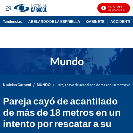
EN VIVO
Noticias Caracol En Vivo
Tendencias:
ABELARDO DE LA ESPRIELLA
GABINETE
ACCIDENTE 
PUBLICIDAD
/
/
Noticias Caracol
MUNDO
Pareja cayó de acantilado de más de 18 metros en 
Pareja cayó de acantilado
de más de 18 metros en un
intento por rescatar a su