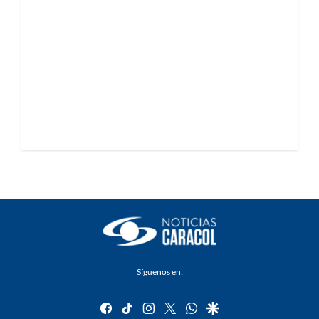
Síguenos en:
facebook
tiktok
instagram
twitter
whatsapp
google