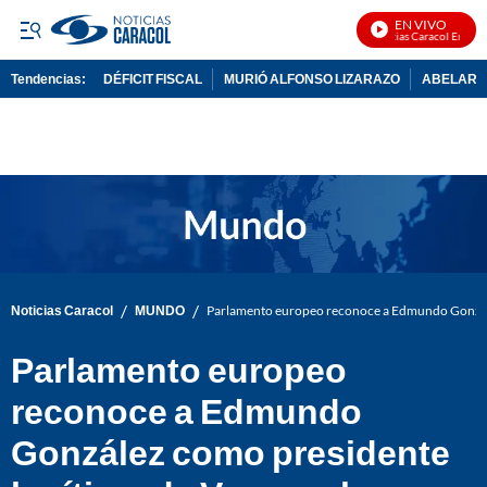
EN VIVO
Noticias Caracol En Vivo
Tendencias:
DÉFICIT FISCAL
MURIÓ ALFONSO LIZARAZO
ABELARDO
PUBLICIDAD
/
/
Noticias Caracol
MUNDO
Parlamento europeo reconoce a Edmundo Gonzále
Parlamento europeo
reconoce a Edmundo
González como presidente