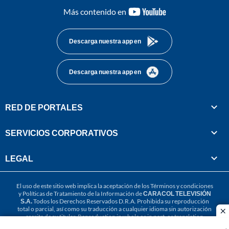
youtube-
Más contenido en
footer
Descarga nuestra app en
Descarga nuestra app en
RED DE PORTALES
SERVICIOS CORPORATIVOS
LEGAL
El uso de este sitio web implica la aceptación de los
Términos y condiciones
y
Políticas de Tratamiento de la Información
de
CARACOL TELEVISIÓN
S.A.
Todos los Derechos Reservados D.R.A. Prohibida su reproducción
total o parcial, así como su traducción a cualquier idioma sin autorización
cl
escrita de su titular. Reproduction in whole or in part, or translation
without written permission is prohibited. All rights reserved 2025.