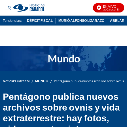
EN VIVO
Noticias Caracol En Vivo
Tendencias:
DÉFICIT FISCAL
MURIÓ ALFONSO LIZARAZO
ABELARDO
PUBLICIDAD
/
/
Noticias Caracol
MUNDO
Pentágono publica nuevos archivos sobre ovnis y vi
Pentágono publica nuevos
archivos sobre ovnis y vida
extraterrestre: hay fotos,