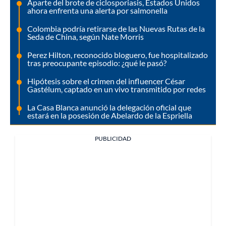
Aparte del brote de ciclosporiasis, Estados Unidos
ahora enfrenta una alerta por salmonella
Colombia podría retirarse de las Nuevas Rutas de la
Seda de China, según Nate Morris
Perez Hilton, reconocido bloguero, fue hospitalizado
tras preocupante episodio: ¿qué le pasó?
Hipótesis sobre el crimen del influencer César
Gastélum, captado en un vivo transmitido por redes
La Casa Blanca anunció la delegación oficial que
estará en la posesión de Abelardo de la Espriella
PUBLICIDAD