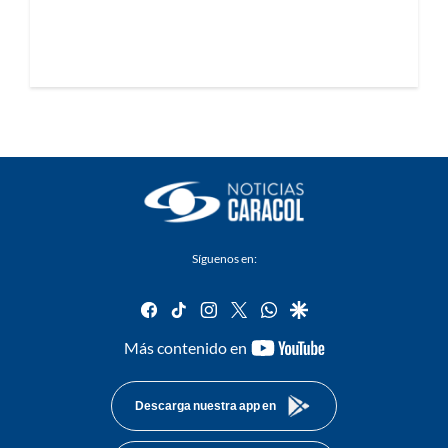
Síguenos en:
facebook
tiktok
instagram
twitter
whatsapp
google
youtube-
Más contenido en
footer
Descarga nuestra app en