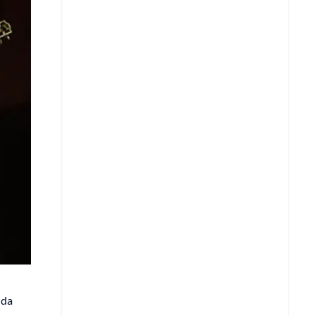
Copiar enlace
Telegram
LinkedIn
nda