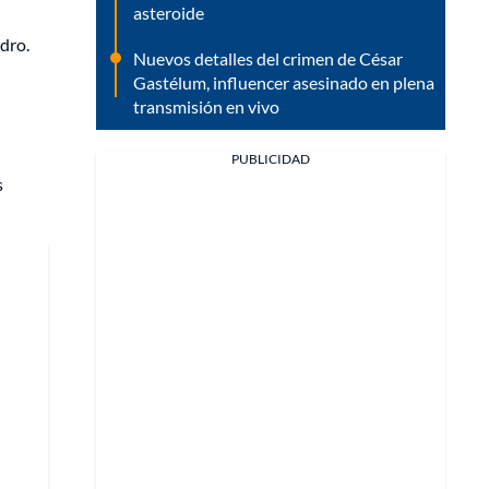
asteroide
idro.
Nuevos detalles del crimen de César
Gastélum, influencer asesinado en plena
transmisión en vivo
PUBLICIDAD
s