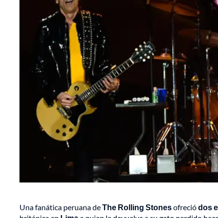
Una fanática peruana de
The Rolling Stones
ofreció
dos 
británica en
Lima
a quien le devuelva a su gato perdido hac