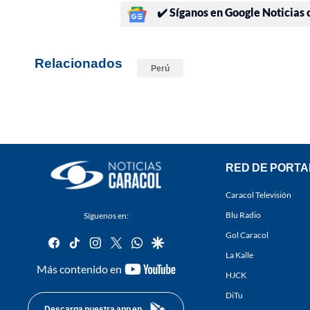
✔️ Síganos en Google Noticias
Relacionados
Perú
RED DE PORTA
Caracol Televisión
Blu Radio
Síguenos en:
Gol Caracol
facebook
tiktok
instagram
twitter
whatsapp
google
La Kalle
youtube-
Más contenido en
HJCK
footer
DiTu
Descarga nuestra app en