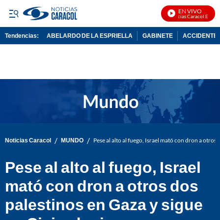
EN VIVO
Noticias Caracol En Vivo
Tendencias:
ABELARDO DE LA ESPRIELLA
GABINETE
ACCIDENTE 
PUBLICIDAD
/
/
Noticias Caracol
MUNDO
Pese al alto al fuego, Israel mató con dron a otros
Pese al alto al fuego, Israel
mató con dron a otros dos
palestinos en Gaza y sigue