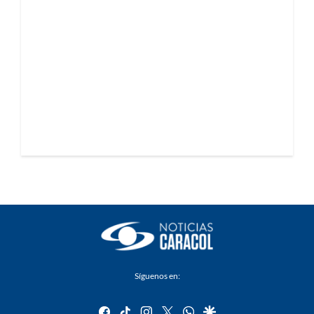
Síguenos en:
facebook
tiktok
instagram
twitter
whatsapp
google