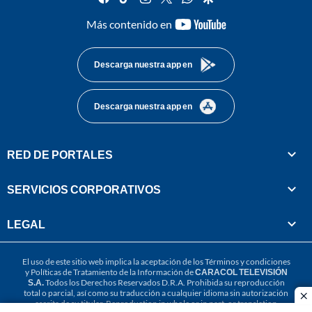
youtube-
Más contenido en
footer
Descarga nuestra app en
Descarga nuestra app en
RED DE PORTALES
SERVICIOS CORPORATIVOS
LEGAL
El uso de este sitio web implica la aceptación de los
Términos y condiciones
y
Políticas de Tratamiento de la Información
de
CARACOL TELEVISIÓN
S.A.
Todos los Derechos Reservados D.R.A. Prohibida su reproducción
total o parcial, así como su traducción a cualquier idioma sin autorización
cl
escrita de su titular. Reproduction in whole or in part, or translation