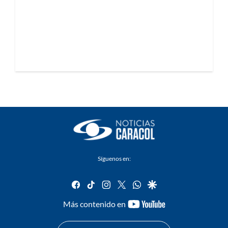
Síguenos en:
facebook
tiktok
instagram
twitter
whatsapp
google
youtube-
Más contenido en
footer