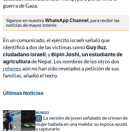
guerra de Gaza.
Síganos en nuestro
WhatsApp Channel
, para recibir las
noticias de mayor interés
En un comunicado, el ejército israelí señaló que
identificó a dos de las víctimas como
Guy Iluz
,
ciudadano israelí
, y
Bipin Joshi, un estudiante de
agricultura
de Nepal. Los nombres de los otros dos
rehenes
aún no han sido revelados a petición de sus
familias, añadió el texto.
Últimas Noticias
MUNDO
La versión de joven señalado de crimen de
mujer hallada en una maleta: su esposa ayudó
a capturarlo