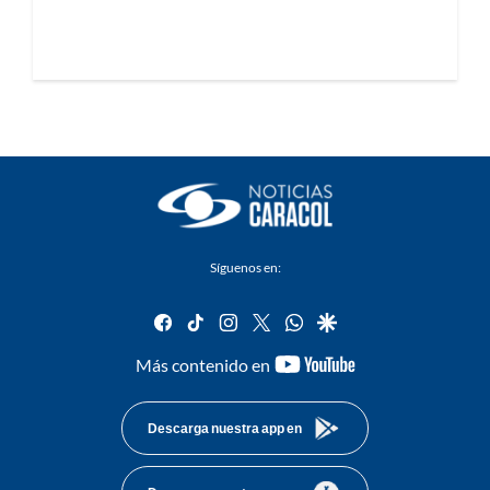
Síguenos en:
facebook
tiktok
instagram
twitter
whatsapp
google
youtube-
Más contenido en
footer
Descarga nuestra app en