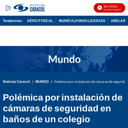
EN VIVO
Noticias Caracol En Vi
Tendencias:
DÉFICIT FISCAL
MURIÓ ALFONSO LIZARAZO
ABELARDO
PUBLICIDAD
/
/
Noticias Caracol
MUNDO
Polémica por instalación de cámaras de seguridad
Polémica por instalación de
cámaras de seguridad en
baños de un colegio