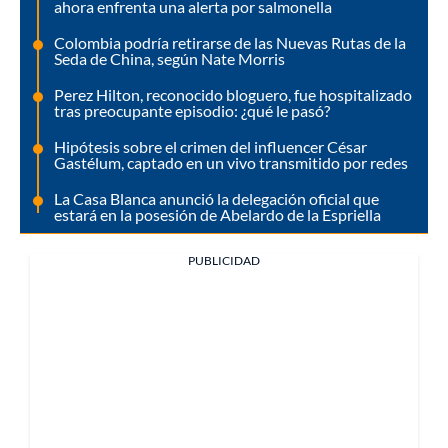
ahora enfrenta una alerta por salmonella
Colombia podría retirarse de las Nuevas Rutas de la
Seda de China, según Nate Morris
Perez Hilton, reconocido bloguero, fue hospitalizado
tras preocupante episodio: ¿qué le pasó?
Hipótesis sobre el crimen del influencer César
Gastélum, captado en un vivo transmitido por redes
La Casa Blanca anunció la delegación oficial que
estará en la posesión de Abelardo de la Espriella
PUBLICIDAD