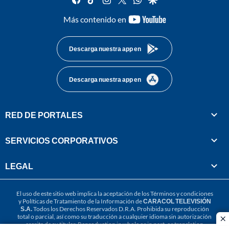
youtube-
Más contenido en
footer
Descarga nuestra app en
Descarga nuestra app en
RED DE PORTALES
SERVICIOS CORPORATIVOS
LEGAL
El uso de este sitio web implica la aceptación de los
Términos y condiciones
y
Políticas de Tratamiento de la Información
de
CARACOL TELEVISIÓN
S.A.
Todos los Derechos Reservados D.R.A. Prohibida su reproducción
total o parcial, así como su traducción a cualquier idioma sin autorización
cl
escrita de su titular. Reproduction in whole or in part, or translation