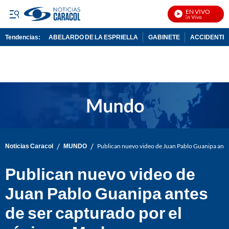
EN VIVO
Not
Tendencias:
ABELARDO DE LA ESPRIELLA
GABINETE
ACCIDENTE 
PUBLICIDAD
/
/
Noticias Caracol
MUNDO
Publican nuevo video de Juan Pablo Guanipa ante
Publican nuevo video de
Juan Pablo Guanipa antes
de ser capturado por el