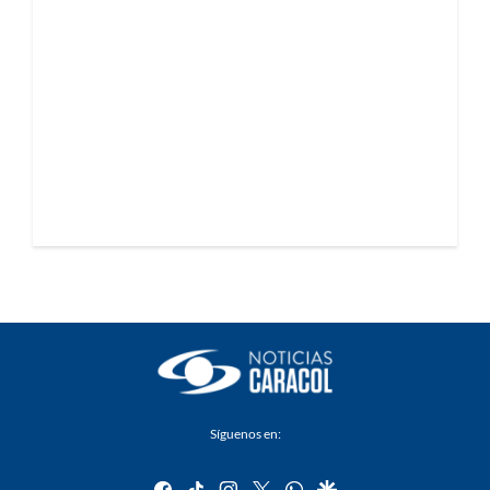
Síguenos en:
facebook
tiktok
instagram
twitter
whatsapp
google