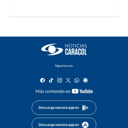
Síguenos en:
facebook
tiktok
instagram
twitter
whatsapp
google
youtube-
Más contenido en
footer
Descarga nuestra app en
Descarga nuestra app en