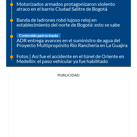
Motorizados armados protagonizaron violento
atraco en el barrio Ciudad Salitre de Bogotá
Banda de ladrones robó lujoso reloj en
establecimiento del norte de Bogotá: esto se sabe
Contenido patrocinado
ADR entrega avances en el suministro de agua del
Proyecto Multipropósito Río Ranchería en La Guajira
Fotos | Así fue el accidente en el túnel de Oriente en
Medellín: el paso vehicular ya fue habilitado
PUBLICIDAD