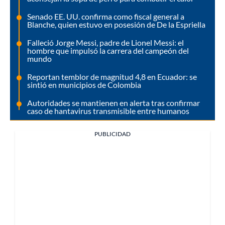
Senado EE. UU. confirma como fiscal general a
Blanche, quien estuvo en posesión de De la Espriella
Falleció Jorge Messi, padre de Lionel Messi: el
hombre que impulsó la carrera del campeón del
mundo
Reportan temblor de magnitud 4,8 en Ecuador: se
sintió en municipios de Colombia
Autoridades se mantienen en alerta tras confirmar
caso de hantavirus transmisible entre humanos
PUBLICIDAD