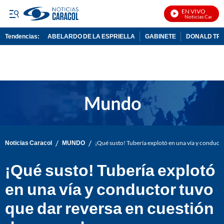
EN VIVO
Noticias Caracol E
Tendencias:
ABELARDO DE LA ESPRIELLA
GABINETE
DONALD TR
PUBLICIDAD
/
/
Noticias Caracol
MUNDO
¡Qué susto! Tubería explotó en una vía y conduct
¡Qué susto! Tubería explotó
en una vía y conductor tuvo
que dar reversa en cuestión