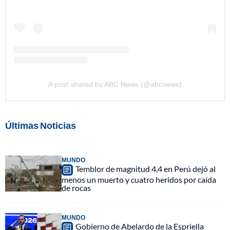
A post shared by ABC News (@abcnews)
Últimas Noticias
MUNDO
Temblor de magnitud 4,4 en Perú dejó al
menos un muerto y cuatro heridos por caída
de rocas
MUNDO
Gobierno de Abelardo de la Espriella