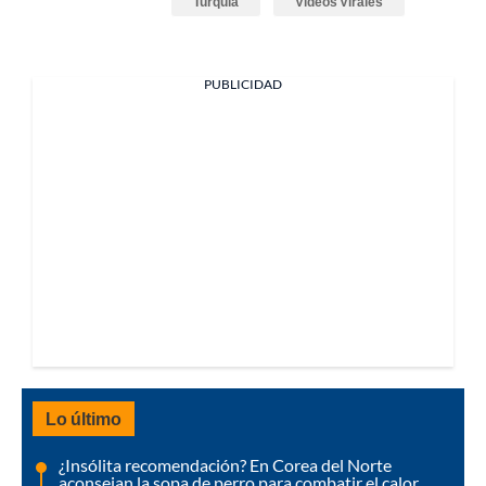
Turquía
Videos Virales
PUBLICIDAD
Lo último
¿Insólita recomendación? En Corea del Norte
aconsejan la sopa de perro para combatir el calor