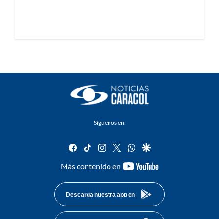
Síguenos en:
facebook
tiktok
instagram
twitter
whatsapp
google
youtube-
Más contenido en
footer
Descarga nuestra app en