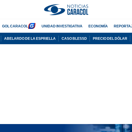
GOL CARACOL
UNIDAD INVESTIGATIVA
ECONOMÍA
REPORTA
ABELARDO DE LA ESPRIELLA
CASO BLESSD
PRECIO DEL DÓLAR
PUBLICIDAD