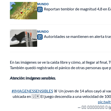
MUNDO
Reportan temblor de magnitud 4,8 en Ec
MUNDO
Autoridades se mantienen en alerta tra
En las imágenes se ve la caída libre y cómo, al llegar al final
También quedó registrado el pánico de otras personas que 
Atención: imágenes sensibles.
#IMAGENESSENSIBLES
🚨 Un joven de 14 años cayó al vac
ubicada en 🇺🇲 El juego descendía a una velocidad de 100
pic.twi
— 𝕰𝖑 𝖁𝖎𝖆𝖏𝖊𝖗𝖔