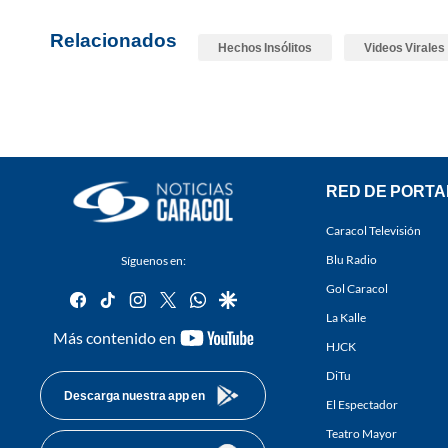
Relacionados
Hechos Insólitos
Videos Virales
RED DE PORTA
Caracol Televisión
Blu Radio
Síguenos en:
Gol Caracol
facebook
tiktok
instagram
twitter
whatsapp
google
La Kalle
youtube-
Más contenido en
HJCK
footer
DiTu
Descarga nuestra app en
El Espectador
Teatro Mayor