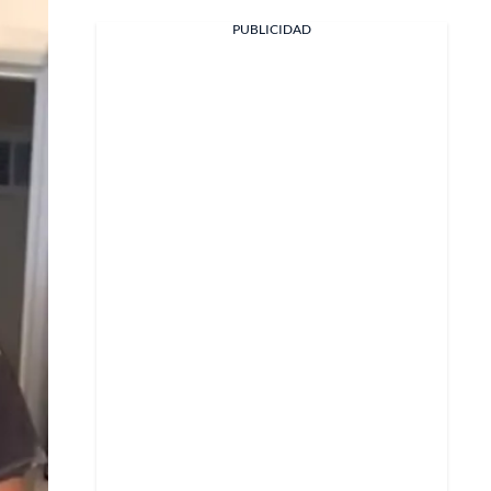
PUBLICIDAD
Facebook
X
Whatsapp
Copiar enlace
Telegram
LinkedIn