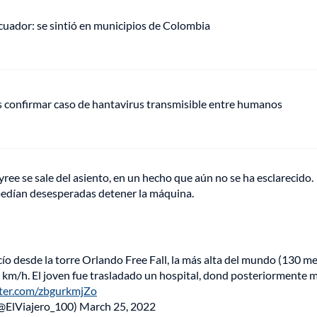
uador: se sintió en municipios de Colombia
s confirmar caso de hantavirus transmisible entre humanos
, Tyree se sale del asiento, en un hecho que aún no se ha esclarecido.
pedían desesperadas detener la máquina.
ío desde la torre Orlando Free Fall, la más alta del mundo (130 me
 km/h. El joven fue trasladado un hospital, dond posteriormente m
tter.com/zbgurkmjZo
  (@ElViajero_100)
March 25, 2022