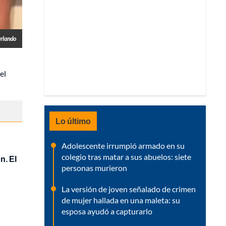
rlando
el
Lo último
Adolescente irrumpió armado en su
colegio tras matar a sus abuelos: siete
n. El
personas murieron
La versión de joven señalado de crimen
de mujer hallada en una maleta: su
esposa ayudó a capturarlo