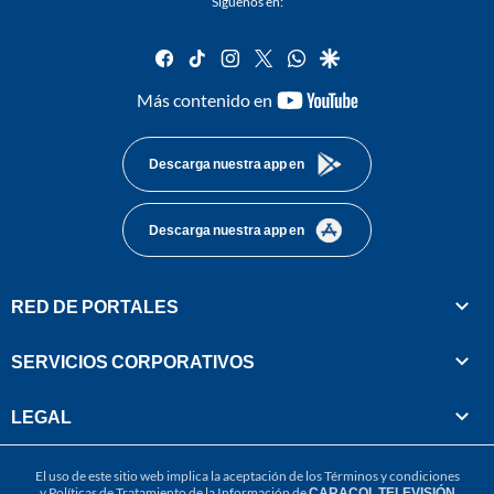
Síguenos en:
facebook
tiktok
instagram
twitter
whatsapp
google
youtube-
Más contenido en
footer
Descarga nuestra app en
Descarga nuestra app en
RED DE PORTALES
SERVICIOS CORPORATIVOS
LEGAL
El uso de este sitio web implica la aceptación de los
Términos y condiciones
y
Políticas de Tratamiento de la Información
de
CARACOL TELEVISIÓN