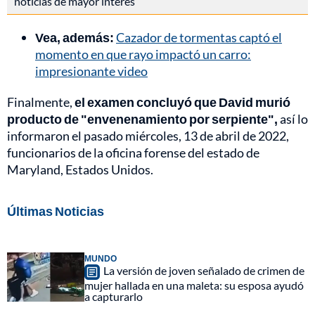
noticias de mayor interés
Vea, además:
Cazador de tormentas captó el
momento en que rayo impactó un carro:
impresionante video
Finalmente,
el examen concluyó que David murió
producto de "envenenamiento por serpiente",
así lo
informaron el pasado miércoles, 13 de abril de 2022,
funcionarios de la oficina forense del estado de
Maryland, Estados Unidos.
Últimas Noticias
MUNDO
La versión de joven señalado de crimen de
mujer hallada en una maleta: su esposa ayudó
a capturarlo