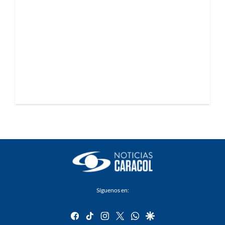
Síguenos en:
facebook
tiktok
instagram
twitter
whatsapp
google