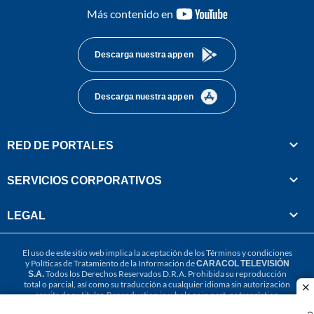
youtube-
Más contenido en
footer
Descarga nuestra app en
Descarga nuestra app en
RED DE PORTALES
SERVICIOS CORPORATIVOS
LEGAL
El uso de este sitio web implica la aceptación de los
Términos y condiciones
y
Políticas de Tratamiento de la Información
de
CARACOL TELEVISIÓN
S.A.
Todos los Derechos Reservados D.R.A. Prohibida su reproducción
total o parcial, así como su traducción a cualquier idioma sin autorización
cl
escrita de su titular. Reproduction in whole or in part, or translation
without written permission is prohibited. All rights reserved 2025.