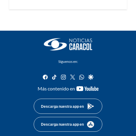
Síguenos en:
facebook
tiktok
instagram
twitter
whatsapp
google
youtube-
Más contenido en
footer
Descarga nuestra app en
Descarga nuestra app en