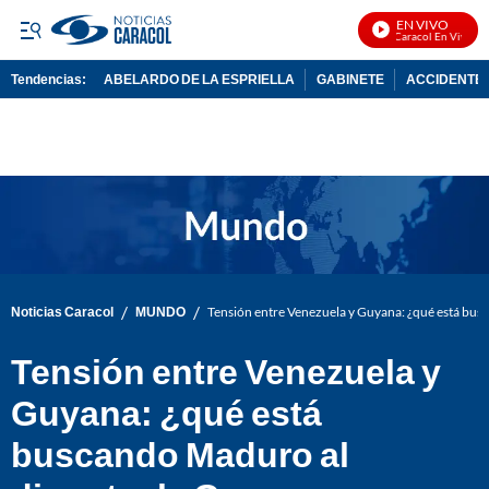
EN VIVO
Noticias Caracol En Vivo
Tendencias:
ABELARDO DE LA ESPRIELLA
GABINETE
ACCIDENTE 
PUBLICIDAD
/
/
Noticias Caracol
MUNDO
Tensión entre Venezuela y Guyana: ¿qué está bus
Tensión entre Venezuela y
Guyana: ¿qué está
buscando Maduro al