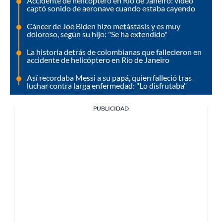
Accidente de helicóptero en Río de Janeiro: video
captó sonido de aeronave cuando estaba cayendo
Cáncer de Joe Biden hizo metástasis y es muy
doloroso, según su hijo: "Se ha extendido"
La historia detrás de colombianas que fallecieron en
accidente de helicóptero en Río de Janeiro
Así recordaba Messi a su papá, quien falleció tras
luchar contra larga enfermedad: "Lo disfrutaba"
PUBLICIDAD