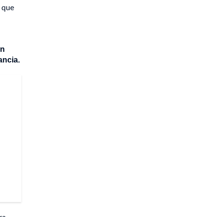
ó que
an
ancia.
ra