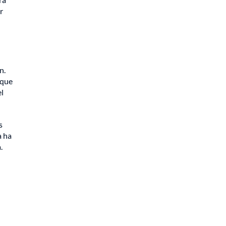
r
n.
 que
el
s
a ha
.