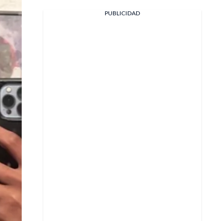
PUBLICIDAD
Facebook
X
Whatsapp
Copiar enlace
Telegram
LinkedIn