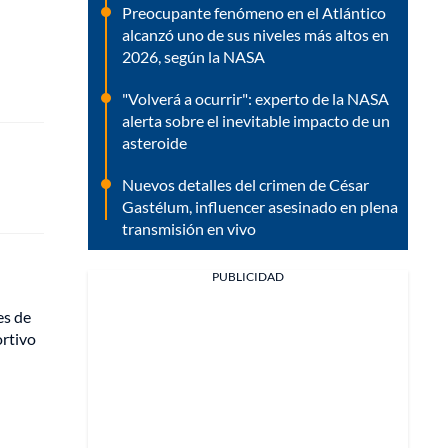
Preocupante fenómeno en el Atlántico
alcanzó uno de sus niveles más altos en
2026, según la NASA
"Volverá a ocurrir": experto de la NASA
alerta sobre el inevitable impacto de un
asteroide
Nuevos detalles del crimen de César
Gastélum, influencer asesinado en plena
transmisión en vivo
PUBLICIDAD
es de
ortivo