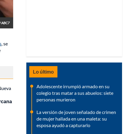
/ ABC7
s
, se
e
Lo último
Adolescente irrumpió armado en su
 Nueva
colegio tras matar a sus abuelos: siete
personas murieron
ercana
La versión de joven señalado de crimen
de mujer hallada en una maleta: su
esposa ayudó a capturarlo