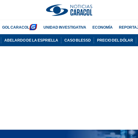
GOL CARACOL
UNIDAD INVESTIGATIVA
ECONOMÍA
REPORTA
ABELARDO DE LA ESPRIELLA
CASO BLESSD
PRECIO DEL DÓLAR
PUBLICIDAD