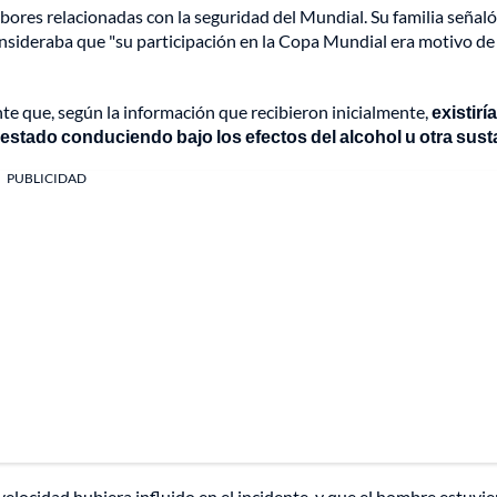
res relacionadas con la seguridad del Mundial. Su familia señal
nsideraba que "su participación en la Copa Mundial era motivo de
te que, según la información que recibieron inicialmente,
existirí
estado conduciendo bajo los efectos del alcohol u otra sust
PUBLICIDAD
velocidad hubiera influido en el incidente, y que el hombre estuvie