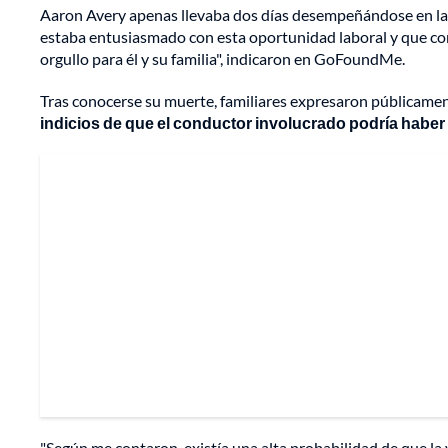
Aaron Avery apenas llevaba dos días desempeñándose en labo
estaba entusiasmado con esta oportunidad laboral y que co
orgullo para él y su familia", indicaron en GoFoundMe.
Tras conocerse su muerte, familiares expresaron públicamen
indicios de que el conductor involucrado podría haber 
"Según me contaron, existía una alta probabilidad de que la 