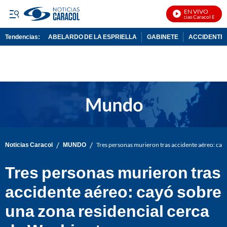
EN VIVO
Noticias Caracol En Vivo
Tendencias:
ABELARDO DE LA ESPRIELLA
GABINETE
ACCIDENTE 
PUBLICIDAD
/
/
Noticias Caracol
MUNDO
Tres personas murieron tras accidente aéreo: cay
Tres personas murieron tras
accidente aéreo: cayó sobre
una zona residencial cerca