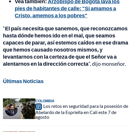
Vea también:
Arzobispo de Bogotá lava los
pies de habitantes de calle: "Si amamos a
Cristo, amemos a los pobres"
“
El país necesita que sanemos, que reconozcamos
hasta dónde hemos ido en el mal, que seamos
capaces de parar, así estemos caídos en ese drama
que hemos causado nosotros mismos, y
levantarnos con la certeza de que el Señor va a
alentarnos en la dirección correcta
”, dijo monseñor.
Últimas Noticias
COLOMBIA
Los retos en seguridad para la posesión de
Abelardo de la Espriella en Cali este 7 de
agosto