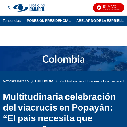
EN VIVO
Noticias Caracol En Viv
Tendencias:
POSESIÓN PRESIDENCIAL
ABELARDO DE LA ESPRIELLA
PUBLICIDAD
/
/
Noticias Caracol
COLOMBIA
Multitudinaria celebración del viacrucis en Po
Multitudinaria celebración
del viacrucis en Popayán:
“El país necesita que