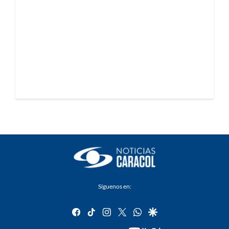
Síguenos en:
facebook
tiktok
instagram
twitter
whatsapp
google