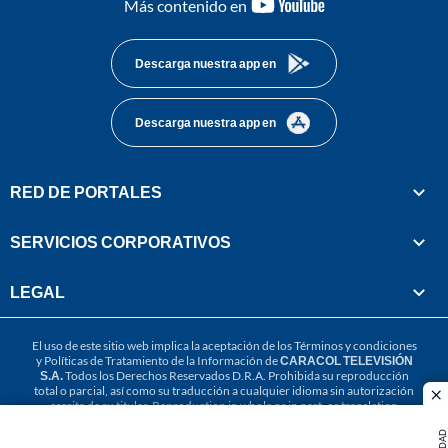
youtube-
Más contenido en
footer
Descarga nuestra app en
Descarga nuestra app en
RED DE PORTALES
SERVICIOS CORPORATIVOS
LEGAL
El uso de este sitio web implica la aceptación de los
Términos y condiciones
y
Políticas de Tratamiento de la Información
de
CARACOL TELEVISIÓN
S.A.
Todos los Derechos Reservados D.R.A. Prohibida su reproducción
total o parcial, así como su traducción a cualquier idioma sin autorización
cl
escrita de su titular. Reproduction in whole or in part, or translation
without written permission is prohibited. All rights reserved 2025.