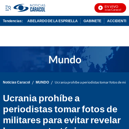
EN VIVO
Noticias Caracol En Viv
Tendencias:
ABELARDO DE LA ESPRIELLA
GABINETE
ACCIDENTE 
PUBLICIDAD
/
/
Noticias Caracol
MUNDO
Ucrania prohíbe a periodistas tomar fotos de milit
Ucrania prohíbe a
periodistas tomar fotos de
militares para evitar revelar