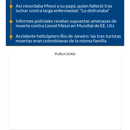
Así recordaba Messi a su papá, quien falleció tras
luchar contra larga enfermedad: "Lo disfrutaba"
Informes policiales revelan supuestas amenazas de
muerte contra Lionel Messi en Mundial de EE. UU.
Accidente helicóptero Río de Janeiro: las tres turistas
muertas eran colombianas de la misma familia
PUBLICIDAD