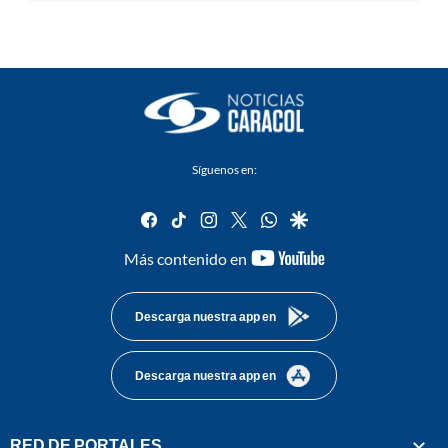
Síguenos en:
facebook
tiktok
instagram
twitter
whatsapp
google
youtube-
Más contenido en
footer
Descarga nuestra app en
Descarga nuestra app en
RED DE PORTALES