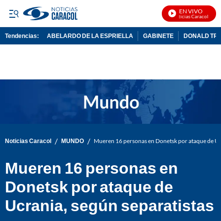
EN VIVO
Noticias Caracol En Vi
Tendencias:
ABELARDO DE LA ESPRIELLA
GABINETE
DONALD TR
PUBLICIDAD
/
/
Noticias Caracol
MUNDO
Mueren 16 personas en Donetsk por ataque de Ucr
Mueren 16 personas en
Donetsk por ataque de
Ucrania, según separatistas