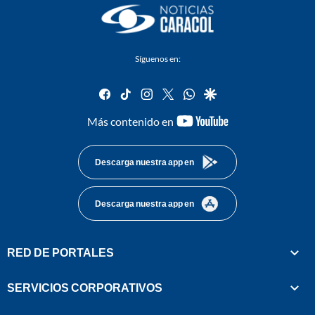
Síguenos en:
facebook
tiktok
instagram
twitter
whatsapp
google
youtube-
Más contenido en
footer
Descarga nuestra app en
Descarga nuestra app en
RED DE PORTALES
SERVICIOS CORPORATIVOS