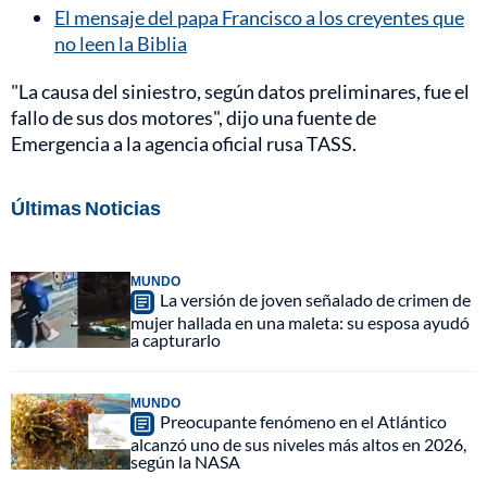
El mensaje del papa Francisco a los creyentes que
no leen la Biblia
"La causa del siniestro, según datos preliminares, fue el
fallo de sus dos motores", dijo una fuente de
Emergencia a la agencia oficial rusa TASS.
Últimas Noticias
MUNDO
La versión de joven señalado de crimen de
mujer hallada en una maleta: su esposa ayudó
a capturarlo
MUNDO
Preocupante fenómeno en el Atlántico
alcanzó uno de sus niveles más altos en 2026,
según la NASA