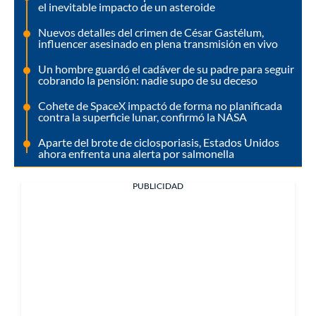
el inevitable impacto de un asteroide
Nuevos detalles del crimen de César Gastélum,
influencer asesinado en plena transmisión en vivo
Un hombre guardó el cadáver de su padre para seguir
cobrando la pensión: nadie supo de su deceso
Cohete de SpaceX impactó de forma no planificada
contra la superficie lunar, confirmó la NASA
Aparte del brote de ciclosporiasis, Estados Unidos
ahora enfrenta una alerta por salmonella
PUBLICIDAD