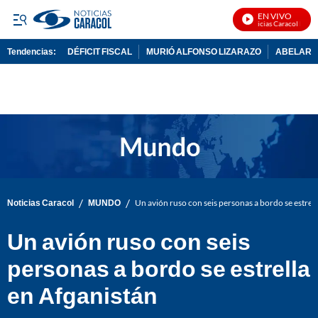
EN VIVO
Noticias Caracol En Viv
Tendencias:
DÉFICIT FISCAL
MURIÓ ALFONSO LIZARAZO
ABELARDO
PUBLICIDAD
/
/
Noticias Caracol
MUNDO
Un avión ruso con seis personas a bordo se estrell
Un avión ruso con seis
personas a bordo se estrella
en Afganistán