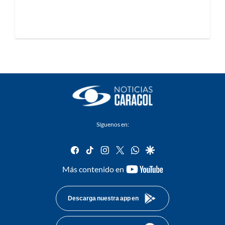
Síguenos en:
facebook
tiktok
instagram
twitter
whatsapp
google
youtube-
Más contenido en
footer
Descarga nuestra app en