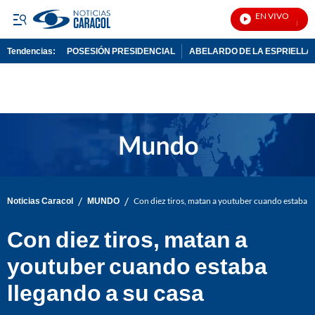
EN VIVO
Noticia
Tendencias:
POSESIÓN PRESIDENCIAL
ABELARDO DE LA ESPRIELLA
PUBLICIDAD
/
/
Noticias Caracol
MUNDO
Con diez tiros, matan a youtuber cuando estaba ll
Con diez tiros, matan a
youtuber cuando estaba
llegando a su casa