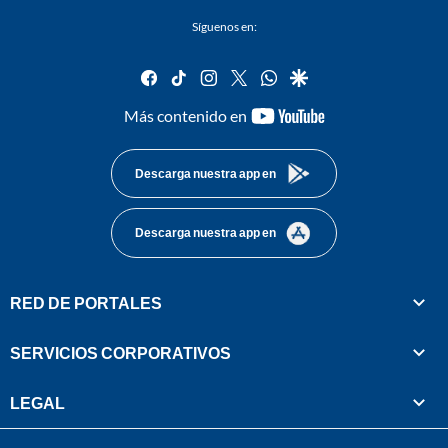
Síguenos en:
facebook
tiktok
instagram
twitter
whatsapp
google
youtube-
Más contenido en
footer
Descarga nuestra app en
Descarga nuestra app en
RED DE PORTALES
SERVICIOS CORPORATIVOS
LEGAL